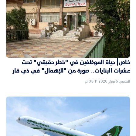
خاص| حياة الموظفين في "خطر حقيقي" تحت
عشرات البنايات.. صورة من "الإهمال" في ذي قار
الخميس 5 فبراير 2026 03:11 م