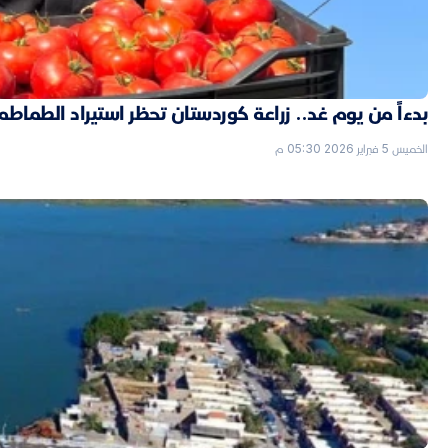
بدءاً من يوم غد.. زراعة كوردستان تحظر استيراد الطماطم
الخميس 5 فبراير 2026 05:30 م