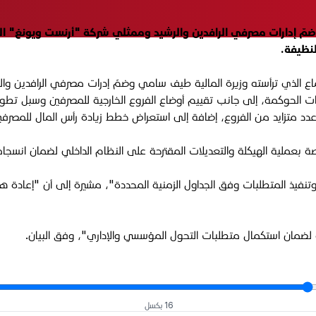
مالية طيف سامي، الأربعاء 21 أيار 2025، اجتماعاً ضمّ إدارات مصرفي الرافدين والرشيد وممثلي
لنظيفة.
اجتماع الذي ترأسته وزيرة المالية طيف سامي وضمّ إدرات مصرفي الرافدين 
لحوكمة، إلى جانب تقييم أوضاع الفروع الخارجية للمصرفين وسبل تطويرها 
 متزايد من الفروع، إضافة إلى استعراض خطط زيادة رأس المال للمصرفين 
صة بعملية الهيكلة والتعديلات المقترحة على النظام الداخلي لضمان انسجام
وتنفيذ المتطلبات وفق الجداول الزمنية المحددة"، مشيرة إلى أن "إعادة
 لضمان استكمال متطلبات التحول المؤسسي والإداري"، وفق البيان.
16 بكسل