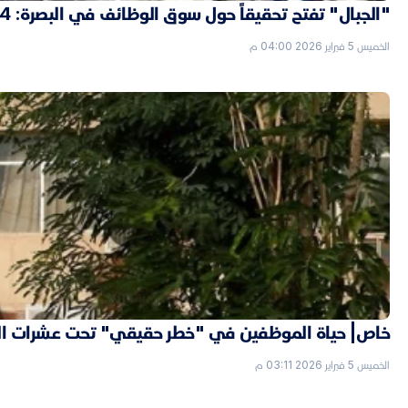
"الجبال" تفتح تحقيقاً حول سوق الوظائف في البصرة: 4 "شدّات" ثمن التعيين بصفة حارس
الخميس 5 فبراير 2026 04:00 م
خاص| حياة الموظفين في "خطر حقيقي" تحت عشرات الب
الخميس 5 فبراير 2026 03:11 م