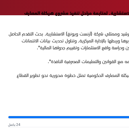
 شركة "أرنست ويونغ" الاستشارية، لمتابعة مراحل تنفيذ مشروع هيكلة المصارف
والرشيد وممثلي شركة (أرنست ويونغ) الاستشارية، بحث التقدم الحاصل
وربطها بالإدارة المركزية، وتناول تحديث بيانات الائتمانات
ودراسة واقع الاستثمارات وتقييم جدواها المالية".
ه مع القوانين والتعليمات المصرفية النافذة".
 هيكلة المصارف الحكومية تمثل خطوة محورية نحو تطوير القطاع
24 بكسل