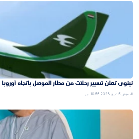
نينوى تعلن تسيير رحلات من مطار الموصل باتجاه أوروبا قر
الخميس 5 فبراير 2026 10:55 ص