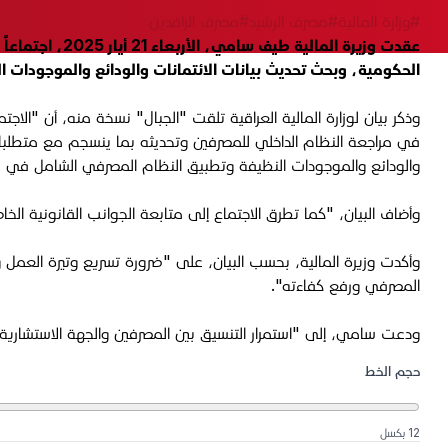
#وزارة المالية
#مصرف الرشيد
#مصرف الرافدين
عقدت وزيرة ال
الحكومية، وبحث تحديث بيانات الائتمانات والودائع والموجودات ا
وذكر بيان لوزارة المالية العراقية تلقت "الجبال" نسخة منه، أن "ال
في مراجعة النظام الداخلي للمصرفين وتحديثه بما ينسجم مع متطلبات ا
والودائع والموجودات النظيفة وتطبيق النظام المصرفي الشامل في عدد
وأضاف البيان، "كما تطرق الاجتماع إلى متابعة الجوانب القانونية الخا
وأكدت وزيرة المالية، بحسب البيان، على "ضرورة تسريع وتيرة العمل 
المصرفي ورفع كفاءته".
ودعت سامي، إلى "استمرار التنسيق بين المصرفين والجهة الاستشارية
حجم الخط
12 بكسل