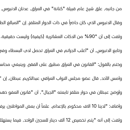
من جانبه، علق شيخ عام قبيلة "كنانة" في العراق، عدنان الدنبوس، ب
وقال الدنبوس الذي كان حاضراً في ذات الحوار المتلفز، إن "المبالغ الطائلة
ولفت إلى أن "90% من الدكات العشائرية (كيفية) وليست حقيقية. في السابق كانت الـ(كوامة) تصدر من الشيخ فقط".
وتابع الدنبوس، أن "أغلب الجرائم في العراق تحصل لدى البسطاء وف
وختم بالقول: "القانون في العراق مطبق على الفقير، وينبغي محاسبة
وأمس الأحد، قال عضو مجلس النواب العراقي عبدالكريم عبطان، إن "مد
وأوضح عبطان في حوار متلفز تابعته "الجبال"، أن "قانون العفو ذهب
وأضاف: "لدينا 10 آلاف محكوم بالإعدام، علماً أن بعض المواطنين يرفضون التنازل عن حقهم الشرعي، فيما باشرت مديرية شؤون العشائر التحقيق في القضايا عند الطلب منها".
ولفت إلى أنه "يتم تخصيص 12 ألف دينار للسجين الواحد، فيما يستهلك ألفي دينار فقط"، مبيناً أن "القاضي فائق زيدان عقد اجتماعات مع المحاكم لتسهيل الإجراءات الخاصة بالعفو العام".