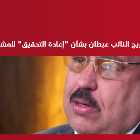
صريح النائب عبطان بشأن "إعادة التحقيق" للمش