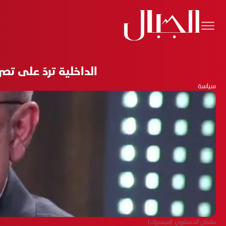
الداخلية تردّ على ت
سياسة
سلمان الحسناوي (فيسبوك)