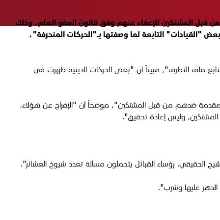
ج عن المدانين الذين يتم التنازل عن قضاياهم من قبل المشتكين للإعفاء عنهم وفق قانون العفو العام، وذلك
ض "القيادات" التابعة لما وصفتها بـ"الحركات المنحرفة"،
تتابع ملف التطرف"، مبيناً أن "بعض الحركات الدينية ظهرت في
المقدمة ضدهم من قبل المشتكين"، موضحاً أن "الإفراج عن هؤلاء،
ن المشتكين، وليس إعادة تحقيق".
لشيخ الحقيقي. رؤساء القبائل يتحملون مسألة تعدد شيوخ العشائر".