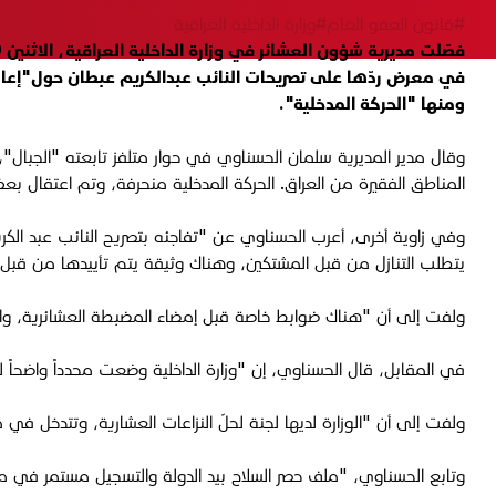
#قانون العفو العام
#وزارة الداخلية العراقية
في معرض ردّها على تصريحات النائب عبدالكريم عبطان حول"إعادة
ومنها "الحركة المدخلية".
وقال مدير المديرية سلمان الحسناوي في حوار متلفز تابعته "الجبال"،
المناطق الفقيرة من العراق. الحركة المدخلية منحرفة، وتم اعتقال بع
وفي زاوية أخرى، أعرب الحسناوي عن "تفاجئه بتصريح النائب عبد الك
يتطلب التنازل من قبل المشتكين، وهناك وثيقة يتم تأييدها من قبل مد
ولفت إلى أن "هناك ضوابط خاصة قبل إمضاء المضبطة العشائرية، والنا
في المقابل، قال الحسناوي، إن "وزارة الداخلية وضعت محدداً واضحاً 
ولفت إلى أن "الوزارة لديها لجنة لحلّ النزاعات العشارية، وتتدخل في مسألة الفصول العشائرية"، مبي
وتابع الحسناوي، "ملف حصر السلاح بيد الدولة والتسجيل مستمر في م