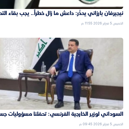
نيجيرفان بارزاني يحذّر: داعش ما زال خطراً.. يجب بقاء الت
الخميس 5 فبراير 2026 11:55 م
السوداني لوزير الخارجية الفرنسي: تحمّلنا مسؤوليات جسي
الخميس 5 فبراير 2026 09:45 م