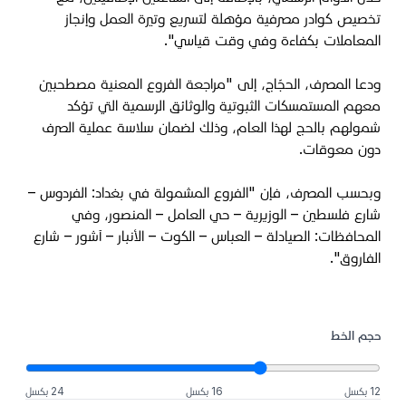
تخصيص كوادر مصرفية مؤهلة لتسريع وتيرة العمل وإنجاز
المعاملات بكفاءة وفي وقت قياسي".
ودعا المصرف، الحجّاج، إلى "مراجعة الفروع المعنية مصطحبين
معهم المستمسكات الثبوتية والوثائق الرسمية التي تؤكد
شمولهم بالحج لهذا العام، وذلك لضمان سلاسة عملية الصرف
دون معوقات.
وبحسب المصرف، فإن "الفروع المشمولة في بغداد: الفردوس –
شارع فلسطين – الوزيرية – حي العامل – المنصور، وفي
المحافظات: الصيادلة – العباس – الكوت – الأنبار – آشور – شارع
الفاروق".
حجم الخط
12 بكسل
16 بكسل
24 بكسل