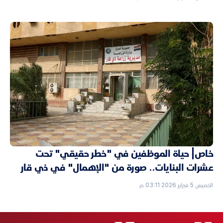
خاص| حياة الموظفين في "خطر حقيقي" تحت
عشرات البنايات.. صورة من "الإهمال" في ذي قار
الخميس 5 فبراير 2026 03:11 م