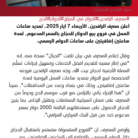
مصرف الرافدين (فيسبوك)
#مصرف الرافدين
#الدولار في العراق
#الدولار
#الحج
أعلن مصرف الرافدين، الأربعاء 7 أيار 2025، تمديد ساعات
العمل في فروع بيع الدولار للحجّاج بالسعر المدعوم، لمدة
ساعتين إضافيتين على ساعات الدوام الرسمي.
وقال إعلام المصرف في بيان تلقت "الجبال" نسخة منه، إنه
"في إطار سعيه لتقديم أفضل الخدمات وتسهيل إجراءات تسلُّم
العملة الأجنبية لحجاج بيت الله، وجّه مصرف الرافدين فروعه
المخصصة لبيع الدولار بتمديد ساعات العمل اليومية لمدة
ساعتين إضافيتين، وذلك في بغداد وعدد من المحافظات"، مبيناً
أن "هذا الإجراء يأتي بالتزامن مع قرب موسم الحج وحرصاً من
المصرف على ضمان انسيابية المعاملات وتقليل الزحام، بما يتيح
للحجاج الحصول على مستحقاتهم البالغة 2000 دولار بسعر
مدعوم حُدد من قبل البنك المركزي العراقي".
وأوضح المصرف، أن "الفروع المشمولة ستستمر باستقبال الحجاج
خلال الدوام الرسمي، بالإضافة إلى الساعتين الإضافيتين، مع