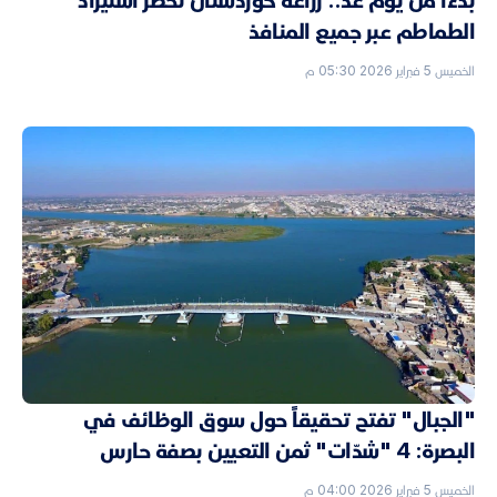
بدءاً من يوم غد.. زراعة كوردستان تحظر استيراد
الطماطم عبر جميع المنافذ
الخميس 5 فبراير 2026 05:30 م
"الجبال" تفتح تحقيقاً حول سوق الوظائف في
البصرة: 4 "شدّات" ثمن التعيين بصفة حارس
الخميس 5 فبراير 2026 04:00 م