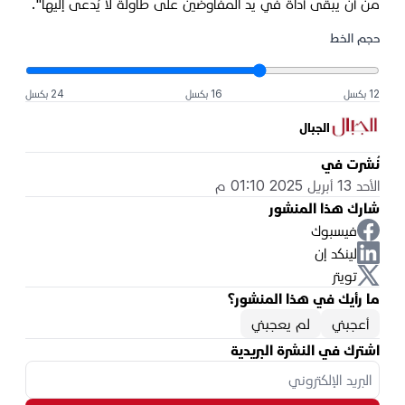
من أن يبقى أداة في يد المفاوضين على طاولة لا يُدعى إليها".
حجم الخط
12 بكسل
16 بكسل
24 بكسل
الجبال
نُشرت في
الأحد 13 أبريل 2025 01:10 م
شارك هذا المنشور
فيسبوك
لينكد إن
تويتر
ما رأيك في هذا المنشور؟
أعجبني
لم يعجبني
اشترك في النشرة البريدية