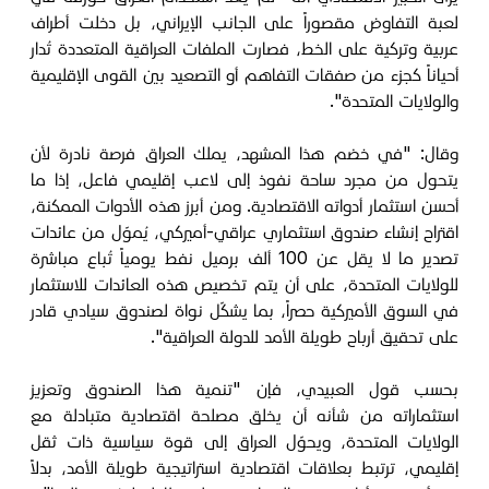
لعبة التفاوض مقصوراً على الجانب الإيراني، بل دخلت أطراف
عربية وتركية على الخط، فصارت الملفات العراقية المتعددة تُدار
أحياناً كجزء من صفقات التفاهم أو التصعيد بين القوى الإقليمية
والولايات المتحدة".
وقال: "في خضم هذا المشهد، يملك العراق فرصة نادرة لأن
يتحول من مجرد ساحة نفوذ إلى لاعب إقليمي فاعل، إذا ما
أحسن استثمار أدواته الاقتصادية. ومن أبرز هذه الأدوات الممكنة،
اقتراح إنشاء صندوق استثماري عراقي-أميركي، يُموّل من عائدات
تصدير ما لا يقل عن 100 ألف برميل نفط يومياً تُباع مباشرة
للولايات المتحدة، على أن يتم تخصيص هذه العائدات للاستثمار
في السوق الأميركية حصراً، بما يشكّل نواة لصندوق سيادي قادر
على تحقيق أرباح طويلة الأمد للدولة العراقية".
بحسب قول العبيدي، فإن "تنمية هذا الصندوق وتعزيز
استثماراته من شأنه أن يخلق مصلحة اقتصادية متبادلة مع
الولايات المتحدة، ويحوّل العراق إلى قوة سياسية ذات ثقل
إقليمي، ترتبط بعلاقات اقتصادية استراتيجية طويلة الأمد، بدلاً