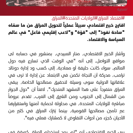
تعبيرية
#اقتصاد العراق
#الولايات المتحدة
#العراق
اقترح خبير اقتصادي سبيلاً عملياً لتحويل العراق من ما سمّاه
"ساحة نفوذ" إلى "قوّة" و"لاعب إقليمي فاعل" في عالم
السياسة والاقتصاد.
وأشار الخبير الاقتصادي، منار العبيدي، بمنشور في حسابه لى
مواقع التواصل، إلى أنه "في الوقت الذي تسارع فيه دول
العالم، سواء كانت حليفة أو معادية، إلى كسب ود إدارة دونالد
ترامب، مدركة أن النجاة تكمن في الابتعاد عن إدارة لا ترى في
علاقاتها الدولية سوى وسيلة لتحقيق مصالحها الخاصة، يبقى
العراق متفرجاً على هذا المشهد المتحرك"، لافتاً أن "دول الجوار
من الشمال إلى الجنوب ومن الشرق إلى الغرب، تقدم عروضاً
مباشرة للولايات المتحدة، في محاولة لحماية أمنها واستقرارها
عبر تأمين مصالحها القومية، بينما يُترك العراق في كثير من
الأحيان كجزء من أدوات التفاوض لا كمشارك فعلي فيه".
يرى الخبير الاقتصادي أنه "لم يعد استخدام العراق كورقة في