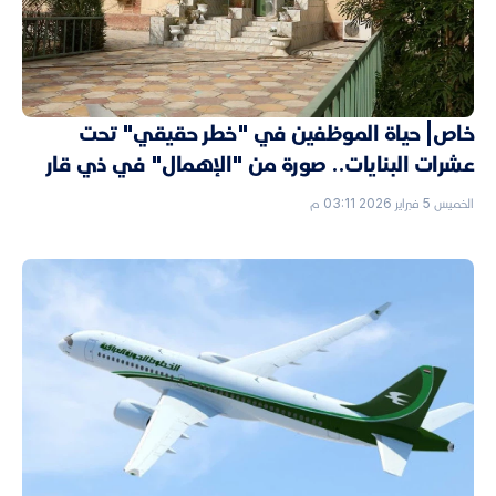
خاص| حياة الموظفين في "خطر حقيقي" تحت
عشرات البنايات.. صورة من "الإهمال" في ذي قار
الخميس 5 فبراير 2026 03:11 م