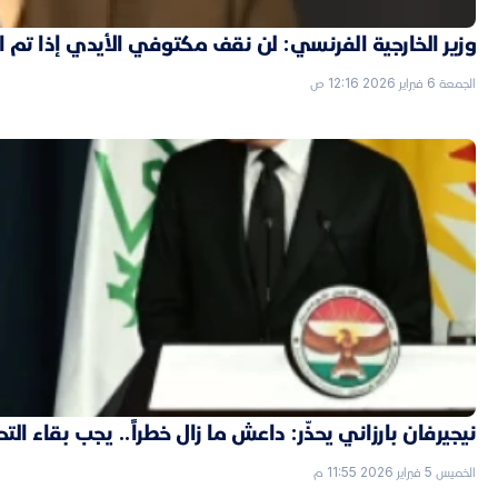
وزير الخارجية الفرنسي: لن نقف مكتوفي الأيدي إذا تم
الجمعة 6 فبراير 2026 12:16 ص
نيجيرفان بارزاني يحذّر: داعش ما زال خطراً.. يجب بقاء الت
الخميس 5 فبراير 2026 11:55 م