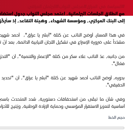
#السياسة في العراق
#مجلس النواب
#البرلمان العراقي
مع انطلاق الجلسات البرلمانية، اعتمد مجلس النواب جدول استضاف
إلى البنك المركزي، ومؤسسة الشهداء، وهيئة التقاعد، إذ ستُركّز
مشدّداً على ضرورة الإسراع في تشكيل اللجان النيابية الدائمة، بعد أنْ
من جانبه، عدّ النائب علاء سكر من كتلة "الإعمار والتنمية"، أن "التح
فعّال".
بدوره، أوضح النائب أحمد شهيد عن كتلة "أبشر يا عراق"، أن "تحديد 
الحقيقي".
وفي شأن ما تبقّى من استحقاقات دستورية، شدد المتحدث باسم الإع
أساسية لتعزيز الاستقرار المؤسسي وحماية الإرادة الوطنية، ويُتيح للأ
حجم الخط