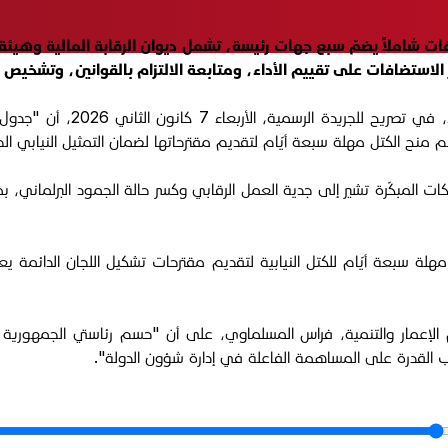
ات شاملاً يضمّ سبع جهات رئيسة، تشمل ديوان الرقابة المالية وهي
 الاستضافات على تقييم الأداء، ومتابعة الالتزام بالقوانين، وتشخي
في هذا المسار، أوضح النائب 
 تم منح الكتل مهلة سبعة أيّام لتقديم مقترحاتها لضمان التمثيل النيابي ا
رّكات المبكّرة تشير إلى جدية العمل الرقابي وكسر حالة الجمود البرلماني،
مهلة سبعة أيّام للكتل النيابية لتقديم مقترحات تشكيل اللجان الدائمة
مار والتنمية، فراس المسلماوي، على أن "حسم رئاستي الجمهورية والو
حزاب القدرة على المساهمة الفاعلة في إدارة شؤون الدولة".