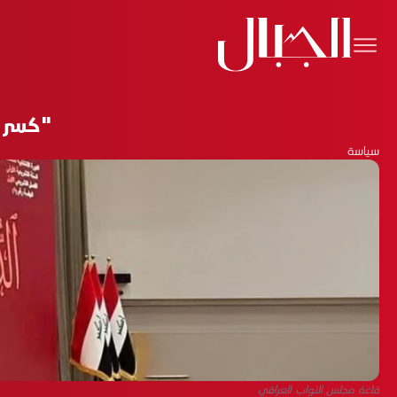
"كسر الجمود".. 7 اس
سياسة
قاعة مجلس النواب العراقي