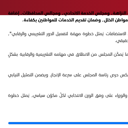
ئة النزاهة، ومجلس الخدمة الاتحادي، ومجالس المحافظات، إضافة
ص مواطن الخلل، وضمان تقديم الخدمات للمواطنين بكفاءة.
عن كتلة "أبشر يا عراق"، أحمد شهيد، في تصريح للجريدة الرسمية، الأربعاء 7 كانون الثاني 2026، أن "جدول الاستضافات يُمثل خطوة مهمّة لتفعيل الدور التشريعي والرقابي"،
لحقيقي.
 بما يُمكّن المجلس من الانطلاق في مهامه التشريعية والرقابية بشكلٍ
 يعكس حرص رئاسة المجلس على سرعة الإنجاز، ويضمن التمثيل النيابي
زراء على وفق الوزن الانتخابي لكلِّ مكوِّن سياسي، يُمثل خطوة