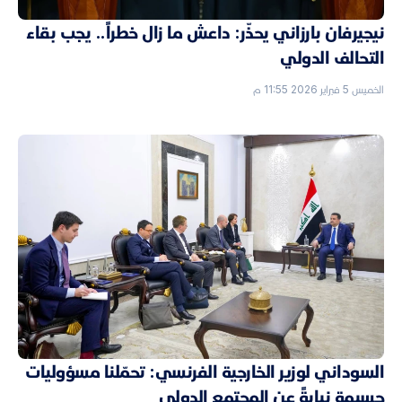
نيجيرفان بارزاني يحذّر: داعش ما زال خطراً.. يجب بقاء
التحالف الدولي
الخميس 5 فبراير 2026 11:55 م
السوداني لوزير الخارجية الفرنسي: تحمّلنا مسؤوليات
جسيمة نيابةً عن المجتمع الدولي