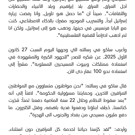
أجل العراق، العراق بلد إبراهيم وبلد الأنبياء والحضارات
والثقافات"، مبيناً أن "ما حصل هو تأويل، وأنا رفضت زيارة
إسرائيل أبداً، والتسريب الموجود مفبرك بالذكاء الاصطناعي. كنت
مع البابا فرنسيس في حينها، وذهب هو إلى إسرائيل، ولكن انا
لم أذهب احتراماً للقضية الفلسطينية".
وأعرب ساكو في رسالته التي وجهها اليوم السبت 27 كانون
الأول 2025، عن شكره للصدر "للجهود الكبيرة والمشهودة في
استعادة ممتلكات وبيوت المسيحيين المسلوبة"، مشيراً إلى
استعادة نحو 100 عقار حتى الآن.
قال ساكو في رسالته: "نحن مواطنون متساوون مع المواطنين
العراقيين الآخرين. وحمايتنا مسؤولية الحكومة"، لافتاً إلى أنه
"بعد سقوط النظام وخلال 22 سنة الماضية دفعنا ثمناً: فُجّرت
كنائسنا، خُطِف أبناؤنا ودفعوا فدية باهضه، وقتل الكثيرون، ما
دفع مليون مسيحي من بغداد والجنوب الى الهجرة".
وأردف: "لقد كرَّسنا حياتنا لخدمة كل العراقيين دون استثناء،