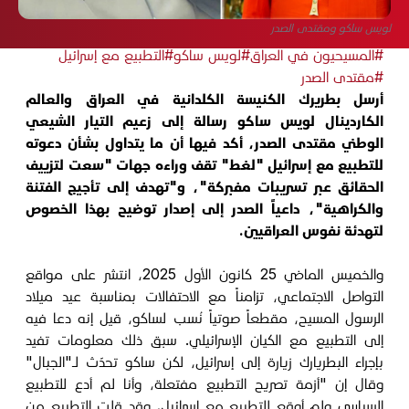
لويس ساكو ومقتدى الصدر
#المسيحيون في العراق
#لويس ساكو
#التطبيع مع إسرائيل
#مقتدى الصدر
أرسل بطريرك الكنيسة الكلدانية في العراق والعالم
الكاردينال لويس ساكو رسالة إلى زعيم التيار الشيعي
الوطني مقتدى الصدر، أكد فيها أن ما يتداول بشأن دعوته
للتطبيع مع إسرائيل "لغط" تقف وراءه جهات "سعت لتزييف
الحقائق عبر تسريبات مفبركة"، و"تهدف إلى تأجيج الفتنة
والكراهية"، داعياً الصدر إلى إصدار توضيح بهذا الخصوص
لتهدئة نفوس العراقيين.
والخميس الماضي 25 كانون الأول 2025، انتشر على مواقع
التواصل الاجتماعي، تزامناً مع الاحتفالات بمناسبة عيد ميلاد
الرسول المسيح، مقطعاً صوتياً نُسب لساكو، قيل إنه دعا فيه
إلى التطبيع مع الكيان الإسرائيلي. سبق ذلك معلومات تفيد
بإجراء البطريارك زيارة إلى إسرائيل، لكن ساكو تحدّث لـ"الجبال"
وقال إن "
أزمة تصريح التطبيع مفتعلة، وأنا لم أدع للتطبيع
السياسي ولم أوقع للتطبيع مع إسرائيل، وقد قلت التطبيع من