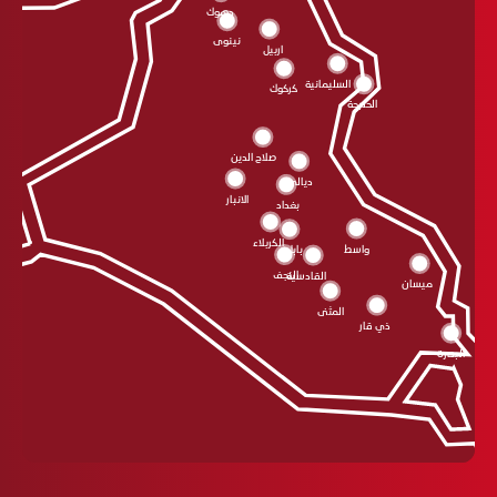
دهوك
نينوى
اربيل
السليمانية
كركوك
الحلبجة
صلاح الدين
ديالى
الانبار
بغداد
الکربلاء
واسط
بابل
النجف
القادسية
ميسان
المثنى
ذي قار
البصرة