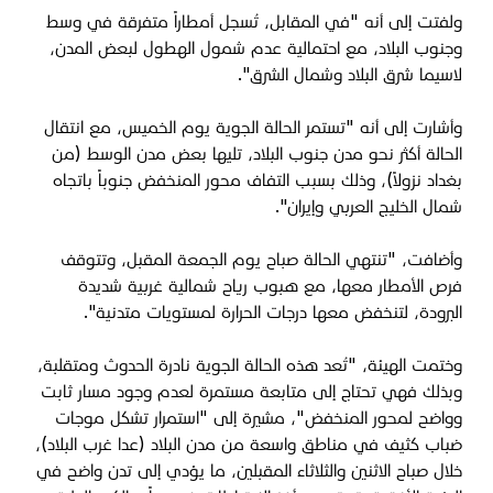
ولفتت إلى أنه "في المقابل، تُسجل أمطاراً متفرقة في وسط
وجنوب البلاد، مع احتمالية عدم شمول الهطول لبعض المدن،
لاسيما شرق البلاد وشمال الشرق".
وأشارت إلى أنه "تستمر الحالة الجوية يوم الخميس، مع انتقال
الحالة أكثر نحو مدن جنوب البلاد، تليها بعض مدن الوسط (من
بغداد نزولاً)، وذلك بسبب التفاف محور المنخفض جنوباً باتجاه
شمال الخليج العربي وإيران".
وأضافت، "
تنتهي الحالة صباح يوم الجمعة المقبل، وتتوقف
فرص الأمطار معها، مع هبوب رياح شمالية غربية شديدة
البرودة، لتنخفض معها درجات الحرارة لمستويات متدنية".
وختمت الهيئة، "تُعد هذه الحالة الجوية نادرة الحدوث ومتقلبة،
وبذلك فهي تحتاج إلى متابعة مستمرة لعدم وجود مسار ثابت
وواضح لمحور المنخفض"، مشيرة إلى "استمرار تشكل موجات
ضباب كثيف في مناطق واسعة من مدن البلاد (عدا غرب البلاد)،
خلال صباح الاثنين والثلاثاء المقبلين، ما يؤدي إلى تدن واضح في