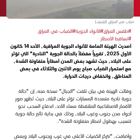
ضباب في العراق (أرشيف)
#طقس العراق
#الأنواء الجوية
#الضباب في العراق
#تساقط الأمطار
أصدرت الهيئة العامة للأنواء الجوية العراقية، الأحد 14 كانون
الأول 2025، تقريراً مفصّلاً بالحالة الجوية "النادرة" التي تؤثر
على البلاد، حيث تشهد بعض المدن أمطاراً متفاوتة الشدة،
مع استمرار الضباب صباح يوم الاثنين والثلاثاء في بعض
المناطق، وانخفاض درجات الحرارة.
وقالت الهيئة في بيان تلقت "الجبال" نسخة منه، إن "حالة
جوية نادرة متعددة المسارات تؤثر على البلاد، حيث تُظهر صور
الأقمار الاصطناعية الملتقطة مساء الأحد، اندفاع السحب نحو
أجواء مدن جنوب وغرب البلاد، وذلك في بداية تأثير حالة جوية
تتسبب بهطول أمطار متفاوتة الشدة".
وأضافت، "تتركز الكميات الأعلى في غرب وجنوب البلاد وبعض