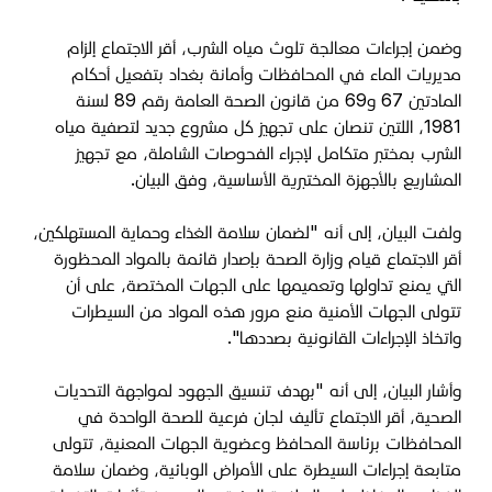
وضمن إجراءات معالجة تلوث مياه الشرب، أقر الاجتماع إلزام
مديريات الماء في المحافظات وأمانة بغداد بتفعيل أحكام
المادتين 67 و69 من قانون الصحة العامة رقم 89 لسنة
1981، اللتين تنصان على تجهيز كل مشروع جديد لتصفية مياه
الشرب بمختبر متكامل لإجراء الفحوصات الشاملة، مع تجهيز
المشاريع بالأجهزة المختبرية الأساسية، وفق البيان.
ولفت البيان، إلى أنه "لضمان سلامة الغذاء وحماية المستهلكين،
أقر الاجتماع قيام وزارة الصحة بإصدار قائمة بالمواد المحظورة
التي يمنع تداولها وتعميمها على الجهات المختصة، على أن
تتولى الجهات الأمنية منع مرور هذه المواد من السيطرات
واتخاذ الإجراءات القانونية بصددها".
وأشار البيان، إلى أنه "بهدف تنسيق الجهود لمواجهة التحديات
الصحية، أقر الاجتماع تأليف لجان فرعية للصحة الواحدة في
المحافظات برئاسة المحافظ وعضوية الجهات المعنية، تتولى
متابعة إجراءات السيطرة على الأمراض الوبائية، وضمان سلامة