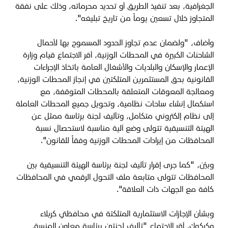
الجغرافية، بعد تنفيذ الطريق أو تحديد محرماته، وذلك على نفقة
المتجاوز خلال تسعين يوماً من تاريخ تبليغه".
وأضاف، "ولضمان عدم تجاوز الحدود المسموح بها لأحمال
الشاحنات الكبيرة في المحطات الوزنية، أقر الاجتماع قيام وزارة
الإعمار والإسكان والبلديات والأشغال العامة باتخاذ الإجراءات
القانونية بحق المستثمرين المتلكئين في إنجاز المحطات الوزنية،
ومعالجة المعوقات المتعلقة بالمحطات المتوقفة، مع
استكمال إنشاء ساحات نظامية، وتحويل جميع المحطات العاملة
إلى نظام إلكتروني متكامل، وتأليف لجنة برئاسة ممثل عن
الهيئة التنسيقية تتولى وضع آلية مناسبة لاستحصال نسبة
المحافظات من إيرادات المحطات الوزنية وفقاً للقانون".
وبيّن، "كما جرى إقرار تأليف لجنة برئاسة الهيئة التنسيقية بين
المحافظات تتولى متابعة ملف التحول الرقمي في المحافظات
كافة مع الجهات ذات العلاقة".
وبشأن الإجازات الاستثمارية المتلكئة في محافظتي كربلاء
وكركوك، أقر الاجتماع "تأليف لجنتين برئاسة معاون المنسق