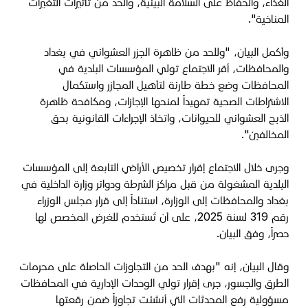
الغذاء، والحفاظ على السلامة البيئية، والحد من تأثيرات التغيرات
المناخية".
وأكمل البيان، "وللحد من ظاهرة الجزر العشوائي في بغداد
والمحافظات، أقر الاجتماع تولي المؤسسات البلدية في
المحافظات وضع خطة طارئة لتأهيل المجازر واستكمال
الاشتراطات الصحية تمهيداً لمنحها الإجازات، ومكافحة ظاهرة
الذبح العشوائي للحيوانات، واتخاذ الإجراءات القانونية بحق
المخالفين".
وجرى خلال الاجتماع إقرار تخصيص الأراضي التابعة إلى المؤسسات
البلدية المشغولة من قبل مراكز الشرطة ودوائر وزارة الداخلية في
بغداد والمحافظات إلى الوزارة، استناداً إلى قرار مجلس الوزراء
رقم 319 لسنة 2025، على أن تُستخدم للغرض المخصص لها
حصراً، وفق البيان.
وقال البيان، إنه "بهدف الحد من التجاوزات الحاصلة على محرمات
الطرق والجسور، جرى إقرار تولي الوحدات الإدارية في المحافظات
مسؤولية رفع المحدثات التي أنشئت تجاوزاً ضمن رقعتها