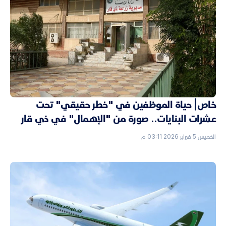
خاص| حياة الموظفين في "خطر حقيقي" تحت
عشرات البنايات.. صورة من "الإهمال" في ذي قار
الخميس 5 فبراير 2026 03:11 م