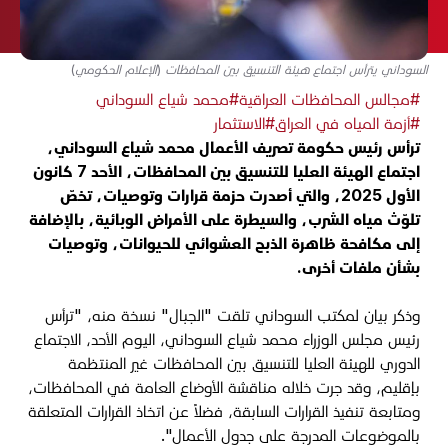
السوداني يترأس اجتماع هيئة التنسيق بين المحافظات (الإعلام الحكومي)
#مجالس المحافظات العراقية
#محمد شياع السوداني
#أزمة المياه في العراق
#الاستثمار
ترأس رئيس حكومة تصريف الأعمال محمد شياع السوداني،
اجتماع الهيئة العليا للتنسيق بين المحافظات، الأحد 7 كانون
الأول 2025، والتي أصدرت حزمة قرارات وتوصيات، تخصّ
تلوّث مياه الشرب، والسيطرة على الأمراض الوبائية، بالإضافة
إلى مكافحة ظاهرة الذبح العشوائي للحيوانات، وتوصيات
بشأن ملفات أخرى.
وذكر بيان لمكتب السوداني تلقت "الجبال" نسخة منه، "ترأس
رئيس مجلس الوزراء محمد شياع السوداني، اليوم الأحد، الاجتماع
الدوري للهيئة العليا للتنسيق بين المحافظات غير المنتظمة
بإقليم، وقد جرت خلاله مناقشة الأوضاع العامة في المحافظات،
ومتابعة تنفيذ القرارات السابقة، فضلاً عن اتخاذ القرارات المتعلقة
بالموضوعات المدرجة على جدول الأعمال".