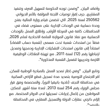
وأضاف البيان، "وضمن توجه الحكومة لتسهيل الصرف وتنفيذ
المشاريع، جرى إقرار توصيات اللجنة المؤلفة بالأمر الديواني
250562 لسنة 2025، التي تتضمن قيام وزارة المالية بفتح
وحدة حسابية في الوحدات الإدارية على مستوى قضاء في
المحافظات كافة في المرحلة الأولى، وإطلاق العمل بالوحدات
الحسابية مع نفاذ قانون الموازنة العامة الاتحادية لعام 2026،
فضلاً عن استحداث شعبة تحت مسمى (شعبة حساب القضاء)
استناداً إلى قانون استحداث التشكيلات الإدارية ودمجها وتعديل
ارتباطها رقم (12) لسنة 2011، مع تهيئة الملاكات الوظيفية
اللازمة وتدريبها لتفعيل الشعبة المذكورة".
وتابع البيان، "وفي إطار تمديد العمل بالمبادرة الوطنية للسكن،
أقر الاجتماع التوصية بتمديد مدة تسجيل قطع الأراضي السكنية
في محافظة النجف (ناحية بانيقيا النور)، والمخصصة وفق قرار
مجلس الوزراء رقم 254 لسنة 2013، لمدة ستة أشهر، لتمكين
المواطنين من إكمال إجراءات تسجيلها لدى الدوائر المختصة، مع
إلزام دائرتي عقارات الدولة والتسجيل العقاري في المحافظة
بالتنفيذ".