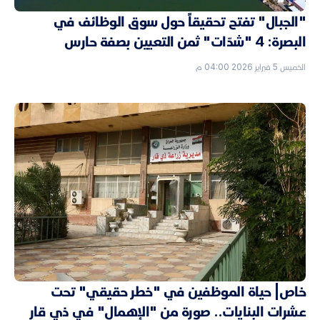
"الجبال" تفتح تحقيقاً حول سوق الوظائف في
البصرة: 4 "شدّات" ثمن التعيين بصفة حارس
الخميس 5 فبراير 2026 04:00 م
خاص| حياة الموظفين في "خطر حقيقي" تحت
عشرات البنايات.. صورة من "الإهمال" في ذي قار