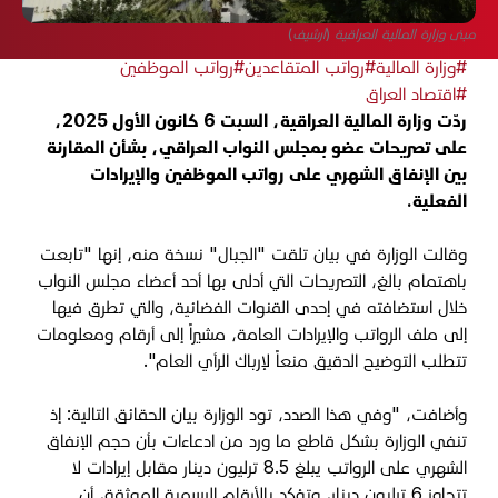
مبنى وزارة المالية العراقية (أرشيف)
#وزارة المالية
#رواتب المتقاعدين
#رواتب الموظفين
#اقتصاد العراق
ردّت وزارة المالية العراقية، السبت 6 كانون الأول 2025،
على تصريحات عضو بمجلس النواب العراقي، بشأن المقارنة
بين الإنفاق الشهري على رواتب الموظفين والإيرادات
الفعلية.
وقالت الوزارة في بيان تلقت "الجبال" نسخة منه، إنها "​تابعت
باهتمام بالغ، التصريحات التي أدلى بها أحد أعضاء مجلس النواب
خلال استضافته في إحدى القنوات الفضائية، والتي تطرق فيها
إلى ملف الرواتب والإيرادات العامة، مشيراً إلى أرقام ومعلومات
تتطلب التوضيح الدقيق منعاً لإرباك الرأي العام".
وأضافت، "​وفي هذا الصدد، تود الوزارة بيان الحقائق التالية: إذ
تنفي الوزارة بشكل قاطع ما ورد من ادعاءات بأن حجم الإنفاق
الشهري على الرواتب يبلغ 8.5 ترليون دينار مقابل إيرادات لا
تتجاوز 6 ترليون دينار، وتؤكد بالأرقام الرسمية الموثقة، أن