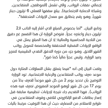
إجمالي نفقات الرواتب، والتي تشمل (الموظفين، المتقاعدين،
وشبكة الحماية الاجتماعية)، يبلغ سقفها الفعلي 6 ترليون دينار
شهرياً، وهو رقم يتطابق مع معدل الإيرادات المتحققة".
وتابع البيان، "​أما بخصوص المبلغ الذي أشار إليه النائب الـ2
ترليون دينار واعتبره عجزاً، فتوضح الوزارة أن هذا التفسير غير دقيق
من الناحية المحاسبية والمالية؛ إذ أن هذا المبلغ يمثل في
الواقع الإيرادات النفطية المتحققة والمخصصة لتمويل رواتب
الشهر اللاحق، وهو جزء من دورة التدفق النقدي الطبيعية لتعزيز
رصيد الوزارة، وليس عجزاً مالياً كما صُور".
ولفت البيان إلى أنه "فيما يتعلق بشأن التساؤلات المثارة حول
موعد صرف رواتب المتقاعدين والرعاية الاجتماعية، تود الوزارة
التوضيح بأن تحديد يوم 2 من كل شهر موعداً للصرف بدلاً من
يوم 17 من كل شهر (وهو الموعد المفروض تصرف فيه هذه
الرواتب)، فهذا التقديم جاء نتيجة لإجراءات تنظيمية سابقة قبل
إصدار بطاقات الدفع الإلكتروني لتلافي وقوف المتقاعدين في
طوابير للاستلام من المصارف حيث ​أن هذا التوقيت مرتبط بآليات