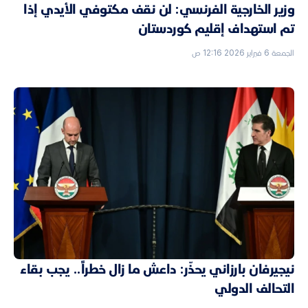
وزير الخارجية الفرنسي: لن نقف مكتوفي الأيدي إذا
تم استهداف إقليم كوردستان
الجمعة 6 فبراير 2026 12:16 ص
نيجيرفان بارزاني يحذّر: داعش ما زال خطراً.. يجب بقاء
التحالف الدولي