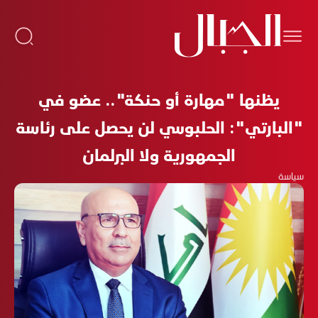
يظنها "مهارة أو حنكة".. عضو في
"البارتي": الحلبوسي لن يحصل على رئاسة
الجمهورية ولا البرلمان
سياسة