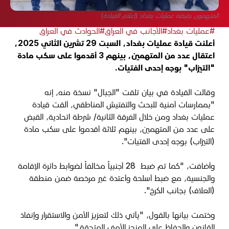
المتهمون بقبضة عمليات بغداد (إعلام القيادة)
#عمليات بغداد
#الأجانب في العراق
#الحوادث في العراق
أعلنت قيادة عمليات بغداد، السبت 29 تشرين الثاني 2025،
اعتقال عدد من المتهمين، بينهم 3 أقدموا على سكب مادة
"التيزاب" بوجه إحدى الفتيات.
وقالت القيادة في بيان تلقت "الجبال" نسخة منه، إنه
"بممارسات أمنية للبحث والتفتيش المناطقي، ألقت قيادة
عمليات بغداد ومن خلال الفرقة الثانية/ شرطة اتحادية، القبض
على عدد من المتهمين، بينهم ثلاثة أقدموا على سكب مادة
(التيزاب) بوجه إحدى الفتيات".
وأضافت، "كما تم ضبط 28 أجنبياً مخالفاً لضوابط دائرة الإقامة
والجنسية، مع ضبط أسلحة وأعتدة غير مرخصة ضمن منطقة
(العلاف) بجانب الكرخ".
وختمت بيانها بالقول، "يأتي ذلك لتعزيز الأمن والاستقرار وإنفاذ
القانون والحفاظ على المنجز الأمني المتحقق".