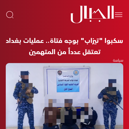
سكبوا "تيزاب" بوجه فتاة.. عمليات بغداد
تعتقل عدداً من المتهمين
سياسة