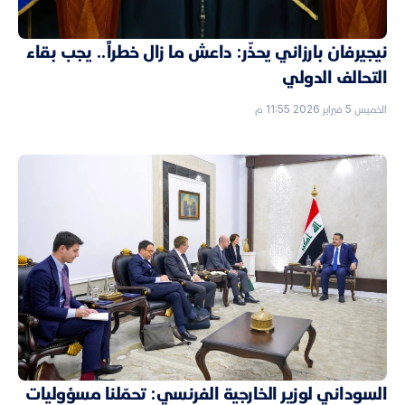
نيجيرفان بارزاني يحذّر: داعش ما زال خطراً.. يجب بقاء
التحالف الدولي
الخميس 5 فبراير 2026 11:55 م
السوداني لوزير الخارجية الفرنسي: تحمّلنا مسؤوليات