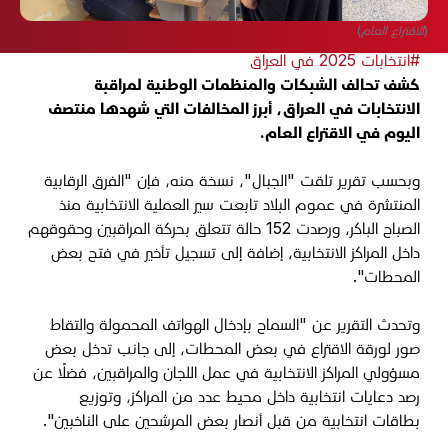
(الاقتراع العام)
#انتخابات 2025 في العراق
كشف تحالف الشبكات والمنظمات الوطنية لمراقبة
الانتخابات في العراق، أبرز المخالفات التي شهدها منتصف
اليوم في الاقتراع العام.
وبحسب تقرير تلقت "الجبال"، نسخة منه، فإن "الفرق الرقابية
المنتشرة في عموم البلاد تابعت سير العملية الانتخابية منذ
الصباح الباكر، ورصدت 152 حالة تتعلق بحركة المراقبين وحقوقهم
داخل المراكز الانتخابية، إضافة إلى تسجيل تأخير في فتح بعض
المحطات".
وتحدث التقرير عن "السماح بإدخال الهواتف المحمولة والتقاط
صور لورقة الاقتراع في بعض المحطات، إلى جانب تدخل بعض
مسؤولي المراكز الانتخابية في عمل اللجان والمراقبين، فضلًا عن
رصد دعايات انتخابية داخل محيط عدد من المراكز، وتوزيع
بطاقات انتخابية من قبل أنصار بعض المرشحين على الناخبين".