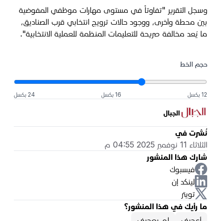
وسجل التقرير "تفاوتاً في مستوى مهارات موظفي المفوضية
بين محطة وأخرى، ووجود حالات ترويج انتخابي قرب الصناديق،
ما يُعد مخالفة صريحة للتعليمات المنظمة للعملية الانتخابية".
حجم الخط
12 بكسل
16 بكسل
24 بكسل
الجبال
نُشرت في
الثلاثاء 11 نوفمبر 2025 04:55 م
شارك هذا المنشور
فيسبوك
لينكد إن
تويتر
ما رأيك في هذا المنشور؟
أعجبني
لم يعجبني