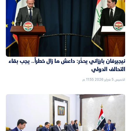
نيجيرفان بارزاني يحذّر: داعش ما زال خطراً.. يجب بقاء
التحالف الدولي
الخميس 5 فبراير 2026 11:55 م