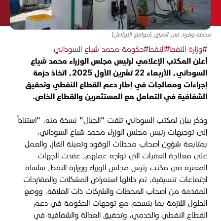
محطة وقود في العراق (مواقع التواصل)
#وزارة النفط
#النفط
#حكومة محمد شياع السوداني
أعلن المكتب الإعلامي لرئيس مجلس الوزراء محمد شياع
السوداني، الأربعاء 22 تشرين الأول 2025، اتخاذ حزمة
إجراءات ومعالجات في إطار دعم القطاع النفطي وتحقيق
الشفافية في التعامل مع المستثمرين والقطاع الخاص.
وذكر بيان لمكتب السوداني تلقت "الجبال" نسخة منه، "استناداً
إلى توجيهات رئيس مجلس الوزراء محمد شياع السوداني،
بمتابعة شؤون أصحاب محطات الوقود وتعبئة الغاز، والعمل
على معالجة العقبات التي تواجه عملهم، عقدت الجهات
المعنية في مكتب رئيس مجلس الوزراء ووزارة النفط، سلسلة
اجتماعات تنسيقية، تم خلالها استعراض المشكلات والمقترحات
المقدّمة من أصحاب المحطات والشركات ذات العلاقة، ووضع
الحلول اللازمة بما ينسجم مع توجهات الحكومة في دعم
القطاع النفطي والخدمي، وتحقيق العدالة والشفافية في