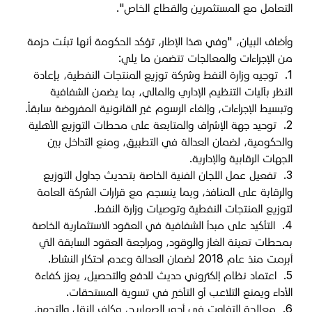
التعامل مع المستثمرين والقطاع الخاص".
وأضاف البيان، "وفي هذا الإطار، تؤكد الحكومة أنها تبنّت حزمة
من الإجراءات والمعالجات تتضمن ما يلي
:
1.
توجيه وزارة النفط وشركة توزيع المنتجات النفطية، بإعادة
النظر بآليات التنظيم الإداري والمالي، بما يضمن الشفافية
وتبسيط الإجراءات، وإلغاء الرسوم غير القانونية المفروضة سابقاً
.
2.
توحيد جهة الإشراف والمتابعة على محطات التوزيع الأهلية
والحكومية، لضمان العدالة في التطبيق، ومنع التداخل بين
الجهات الرقابية والإدارية
.
3.
تفعيل عمل اللجان الفنية الخاصة بتحديث جداول التوزيع
والرقابة على المنافذ، وبما ينسجم مع قرارات الشركة العامة
لتوزيع المنتجات النفطية وتوصيات وزارة النفط
.
4.
التأكيد على مبدأ الشفافية في العقود الاستثمارية الخاصة
بمحطات تعبئة الغاز والوقود، ومراجعة العقود السابقة التي
أبرمت منذ عام 2018 لضمان العدالة وعدم احتكار النشاط
.
5.
اعتماد نظام إلكتروني حديث للدفع والتحصيل، يعزز كفاءة
الأداء ويمنع التلاعب أو التأخير في تسوية المستحقات
.
6.
معالجة التفاوت في أجور الصهاريج، وكلف النقل والتجهيز،