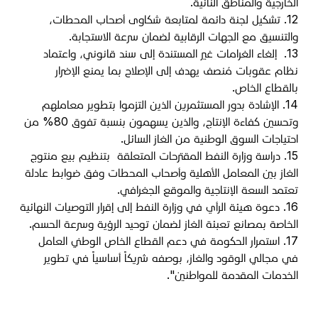
الخارجية والمناطق النائية
.
12.
تشكيل لجنة دائمة لمتابعة شكاوى أصحاب المحطات،
والتنسيق مع الجهات الرقابية لضمان سرعة الاستجابة
.
13.
إلغاء الغرامات غير المستندة إلى سند قانوني، واعتماد
نظام عقوبات مُنصف يهدف إلى الإصلاح بما يمنع الإضرار
بالقطاع الخاص
.
14.
الإشادة بدور المستثمرين الذين التزموا بتطوير معاملهم
وتحسين كفاءة الإنتاج، والذين يسهمون بنسبة تفوق 80% من
احتياجات السوق الوطنية من الغاز السائل
.
15.
دراسة وزارة النفط المقترحات المتعلقة بتنظيم بيع منتوج
الغاز بين المعامل الأهلية وأصحاب المحطات وفق ضوابط عادلة
تعتمد السعة الإنتاجية والموقع الجغرافي
.
16.
دعوة هيئة الرأي في وزارة النفط إلى إقرار التوصيات النهائية
الخاصة بمصانع تعبئة الغاز لضمان توحيد الرؤية وسرعة الحسم
.
17.
استمرار الحكومة في دعم القطاع الخاص الوطني العامل
في مجالي الوقود والغاز، بوصفه شريكاً أساسياً في تطوير
الخدمات المقدمة للمواطنين".