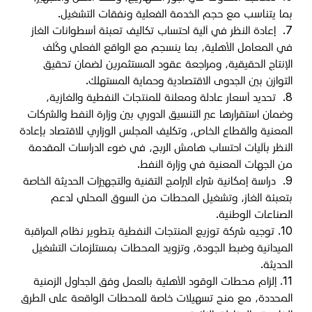
بما يتناسب مع حجم الخدمة الفعلية ونفقات التشغيل
.
7.
إعادة النظر في آلية احتساب تكاليف تعبئة أسطوانات الغاز
في المعامل الأهلية، بما ينسجم مع الواقع الفعلي وكُلف
الإنتاج الحقيقية، ومراجعة عقود المستثمرين لضمان تحقيق
التوازن بين الجدوى الاقتصادية وحماية المستهلك
.
8.
تحديد أسعار عادلة ومعلنة للمنتجات النفطية والغازية،
وضمان استقرارها عبر التنسيق الدوري بين وزارة النفط والشركات
المعنية والقطاع الخاص، وتكليف المجلس الوزاري للاقتصاد بإعادة
النظر بآليات احتساب هامش الربح، في ضوء الدراسات المقدمة
من الجهات المعنية في وزارة النفط
.
9.
دراسة إمكانية شراء البرامج التقنية والتجهيزات الحديثة الخاصة
بتعبئة الغاز، وتشغيل المحطات من السوق المحلي لدعم
الصناعات الوطنية
.
10.
توجيه شركة توزيع المنتجات النفطية بتطوير نظام المراقبة
الميدانية وضبط الجودة، وتزويد المحطات بمستلزمات التشغيل
الحديثة
.
11.
إلزام محطات الوقود الأهلية بالعمل وفق الجداول الزمنية
المحددة، مع منح تسهيلات خاصة للمحطات الواقعة على الطرق