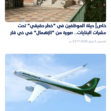
خاص| حياة الموظفين في "خطر حقيقي" تحت
عشرات البنايات.. صورة من "الإهمال" في ذي قار
الخميس 5 فبراير 2026 03:11 م