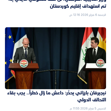
تم استهداف إقليم كوردستان
الجمعة 6 فبراير 2026 12:16 ص
نيجيرفان بارزاني يحذّر: داعش ما زال خطراً.. يجب بقاء
التحالف الدولي
الخميس 5 فبراير 2026 11:55 م