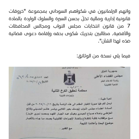
واتهم البرلمانيون في شكواهم السوداني بمجموعة "خروقات
قانونية إدارية ومالية تخلّ بحسن السيرة والسلوك الواردة بالمادة
7 من قانون انتخابات مجلس النواب ومجالس المحافظات
والأقضية، مطالبين بتحريك شكوى بحقه وإقامة دعوى قضائية
ضدّه لهذا الشأن".
فيما يلي نسخة من الوثائق: