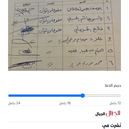
حجم الخط
12 بكسل
16 بكسل
24 بكسل
الجبال
نُشرت في