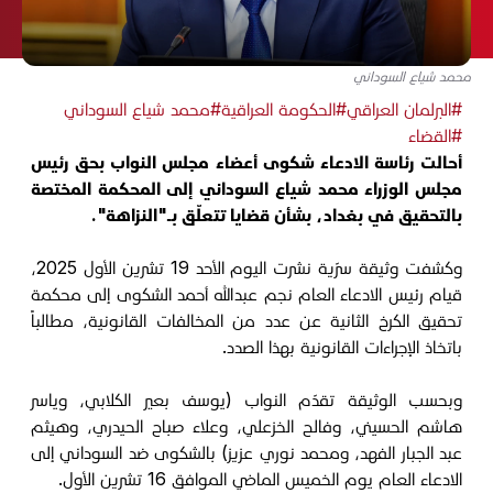
محمد شياع السوداني
#البرلمان العراقي
#الحكومة العراقية
#محمد شياع السوداني
#القضاء
أحالت رئاسة الادعاء شكوى أعضاء مجلس النواب بحق رئيس
مجلس الوزراء محمد شياع السوداني إلى المحكمة المختصة
بالتحقيق في بغداد، بشأن قضايا تتعلّق بـ"النزاهة".
وكشفت وثيقة سرّية نشرت اليوم الأحد 19 تشرين الأول 2025،
قيام رئيس الادعاء العام نجم عبدالله أحمد الشكوى إلى محكمة
تحقيق الكرخ الثانية عن عدد من المخالفات القانونية، مطالباً
باتخاذ الإجراءات القانونية بهذا الصدد.
وبحسب الوثيقة تقدّم النواب (يوسف بعير الكلابي، وياسر
هاشم الحسيني، وفالح الخزعلي، وعلاء صباح الحيدري، وهيثم
عبد الجبار الفهد، ومحمد نوري عزيز) بالشكوى ضد السوداني إلى
الادعاء العام يوم الخميس الماضي الموافق 16 تشرين الأول.