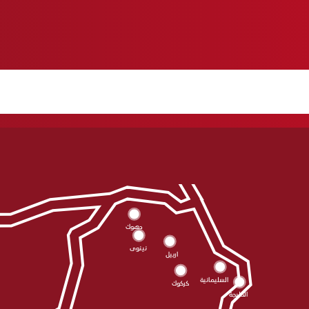
دهوك
نينوى
اربيل
السليمانية
كركوك
الحلبجة