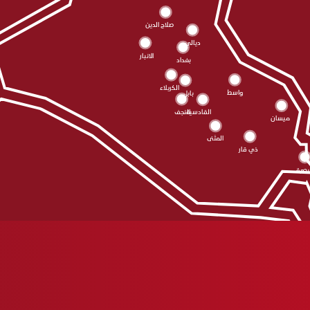
صلاح الدين
ديالى
الانبار
بغداد
الکربلاء
واسط
بابل
النجف
القادسية
ميسان
المثنى
ذي قار
بصرة