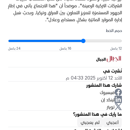
الشركات التركية الرصينة"، موضحاً أن "هذا الاجتماعُ يأتي في إطارِ
الجهودِ المستمرّةِ لتعزيزِ التعاونِ بينَ العراقِ وتركيا، وبحثِ سُبلِ
إدارةِ المواردِ المائيّةِ بشكلٍ مستدامٍ وعادل".
حجم الخط
12 بكسل
16 بكسل
24 بكسل
الجبال
نُشرت في
الأحد 12 أكتوبر 2025 04:33 م
شارك هذا المنشور
فيسبوك
لينكد إن
تويتر
ما رأيك في هذا المنشور؟
أعجبني
لم يعجبني