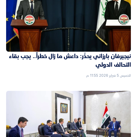
نيجيرفان بارزاني يحذّر: داعش ما زال خطراً.. يجب بقاء
التحالف الدولي
الخميس 5 فبراير 2026 11:55 م