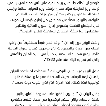
وأوضح أن "ذلك جاء خلال زيارة أنقرة على رأس فد عراقي رسمي،
ترأسه وزيرُ الخارجيّةِ فؤاد حسين يرافقه وزير الموارد المائية ورئيس
هيئة المستشارين وكادر مختصٍّ من وزاراتِ المواردِ المائيّةِ،
والزراعةِ، والبيئةِ، فضلًا عن مختصّين من إقليمِ كردستان، وجرى
خلال الاجتماع التباحث بخصوص إدارةِ المواردِ المائيّةِ وتنظيمِ
استخدامها بما يُحقّقُ المصالحَ المشتركةَ للبلدينِ الجارين".
ولفت الوزير عون إلى أن "الوفد قدم شرحاً مستفيضاً عن واقع
المياه في العراق والصعوبات التي يواجهها قطاع الموارد المائية
والذي يعتبر هذا العام الأصعب مائياً في تاريخ العراق والأقسى
والتي لم تمر به البلاد منذ عام 1933".
ونقل البيان عن الجانب التركي، أنه "استعداده لمساعدة العراق
رغم أن أزمة الجفاف ضربت المنطقة عموما والمشكلة ذاتها
تواجهها تركيا كذلك، لكن العراق اكثر تضررا لكونه دولة مصب".
وقال البيان إن "الجانبين اتفقوا على مسودة لاتفاق إطاري
يتعلق بالمياه، والتي سيتم توقيعها في بغداد لتنفيذ مشاريع
أروائية كبيرة وسدود لحصاد المياه من خلال استقطاب كبريات