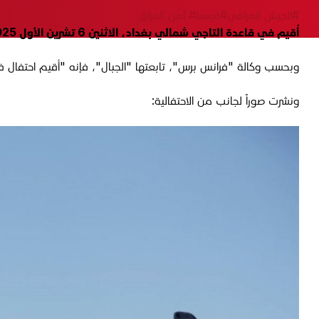
#الجيش العراقي
#فرنسا
# أمن العراق
أُقيم في قاعدة التاجي شمالي بغداد، الاثنين 6 تشرين الأول 2025، احتفالاً بدورة تدريبية، بمشاركة القوات الفرنسية.
وبحسب وكالة "فرانس برس"، تابعتها "الجبال"، فإنه "أُقيم احتفال في
ونشرت صوراً لجانب من الاحتفالية: