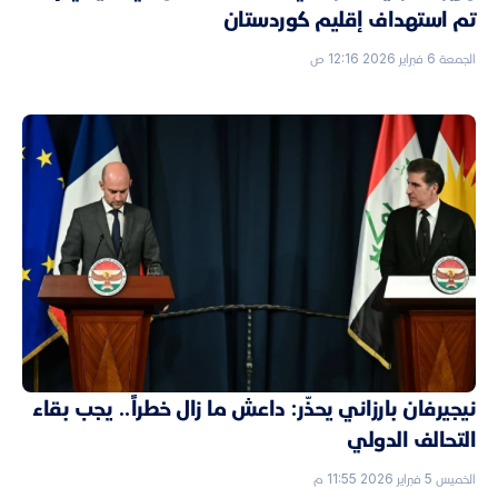
تم استهداف إقليم كوردستان
الجمعة 6 فبراير 2026 12:16 ص
نيجيرفان بارزاني يحذّر: داعش ما زال خطراً.. يجب بقاء
التحالف الدولي
الخميس 5 فبراير 2026 11:55 م