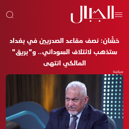
خشّان: نصف مقاعد الصدريين في بغداد
ستذهب لائتلاف السوداني.. و"بريق"
المالكي انتهى
سياسة