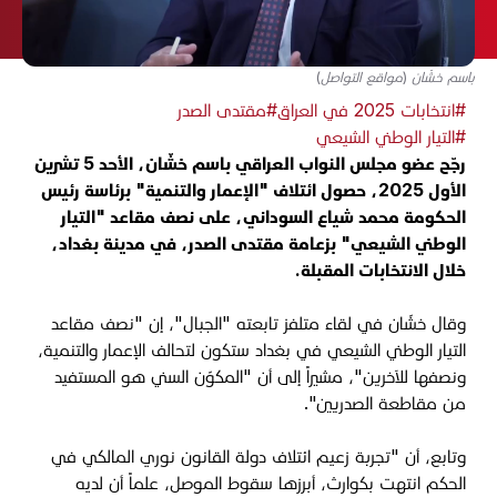
باسم خشّان (مواقع التواصل)
#انتخابات 2025 في العراق
#مقتدى الصدر
#التيار الوطني الشيعي
رجّح عضو مجلس النواب العراقي باسم خشّان، الأحد 5 تشرين
الأول 2025، حصول ائتلاف "الإعمار والتنمية" برئاسة رئيس
الحكومة محمد شياع السوداني، على نصف مقاعد "التيار
الوطني الشيعي" بزعامة مقتدى الصدر، في مدينة بغداد،
خلال الانتخابات المقبلة.
وقال خشّان في لقاء متلفز تابعته "الجبال"، إن "نصف مقاعد
التيار الوطني الشيعي في بغداد ستكون لتحالف الإعمار والتنمية،
ونصفها للآخرين"، مشيراً إلى أن "المكوّن السني هو المستفيد
من مقاطعة الصدريين".
وتابع، أن "تجربة زعيم ائتلاف دولة القانون نوري المالكي في
الحكم انتهت بكوارث، أبرزها سقوط الموصل، علماً أن لديه