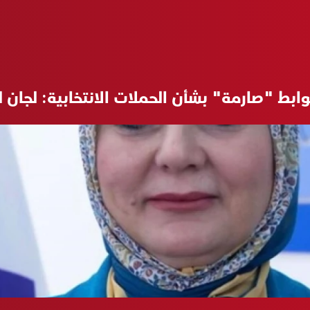
بط "صارمة" بشأن الحملات الانتخابية: لجان ل