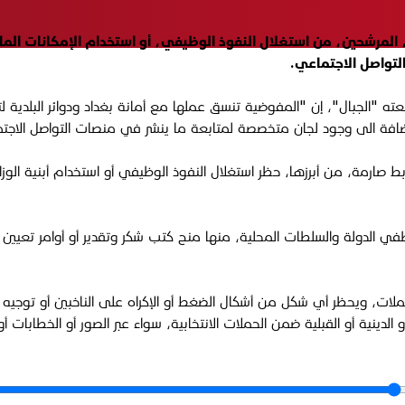
ذّرت المفوضية العليا للانتخابات، الخميس 2 تشرين الأول 2025، المرشحين، من استغلال النفوذ الوظيفي،
التواصل الاجتماعي
.
الجبال"، إن "المفوضية تنسق عملها مع أمانة بغداد ودوائر البلدية لتوف
، إضافة الى وجود لجان متخصصة لمتابعة ما ينشر في منصات التواصل الاجت
ام الحملات الانتخابية رقم 4 لسنة 2025 وضع ضوابط صارمة، من أبرزها، حظر استغلال النفوذ الوظيفي 
الدولة والسلطات المحلية، منها منح كتب شكر وتقدير أو أوامر تعيين أو
حملات، ويحظر أي شكل من أشكال الضغط أو الإكراه على الناخبين أو توجيه
و الدينية أو القبلية ضمن الحملات الانتخابية، سواء عبر الصور أو الخطابات أ