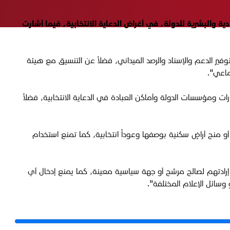
 أو استخدام الإمكانات المادية والبشرية للدولة، في أغراض الدعاية الانتخابية، فيما أشارت
ير الدعم والإسناد والرصد الميداني، فضلاً عن التنسيق مع هيئة
ماعي".
أو استخدام أبنية الوزارات ومؤسسات الدولة وأماكن العبادة في الدعاية الانتخابية، فضلاً
 منح أراضٍ سكنية بوصفها وعوداً انتخابية، كما تمنع استخدام
 إرادتهم لصالح مرشح أو جهة سياسية معينة، كما يمنع إدخال أي
و وسائل الإعلام المختلفة".