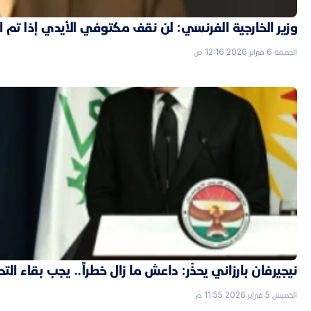
وزير الخارجية الفرنسي: لن نقف مكتوفي الأيدي إذا تم
الجمعة 6 فبراير 2026 12:16 ص
نيجيرفان بارزاني يحذّر: داعش ما زال خطراً.. يجب بقاء الت
الخميس 5 فبراير 2026 11:55 م