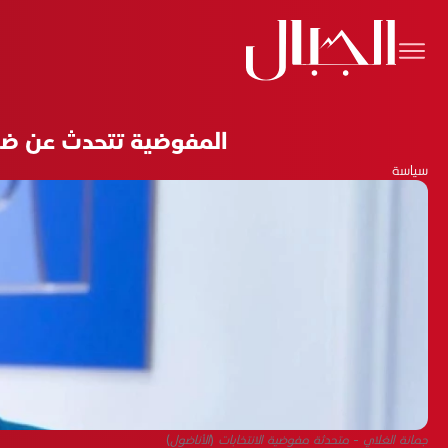
المفوضية تتحدث عن ضوا
سياسة
جمانة الغلاي - متحدثة مفوضية الانتخابات (الأناضول)