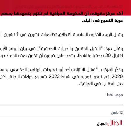
#تظاهرات تشرين
#الحكومة العراقية
#حرية التعبير في العراق
حرية التعبير في البلد.
وتحل اليوم الذكرى السادسة لانطلاق تظاهرات تشرين في 1 تشرين الأول 2019، عاداً المركز الأحداث "فترة زمنية مهمة في الذاكرة العراقية، شكّلت انعطافه في السياسة والمجتمع".
اغتيال 30 صحفياً وناشطاً، يشدد على ضرورة أن تكون هذه الدماء درساً للحكومات والقوى السياسية لصيانة حرية التعبير والمطالبة بالحقوق".
2020، ثم تبعها توجيه في شباط 023
من العقاب في العراق".
حجم الخط
12 بكسل
الجبال