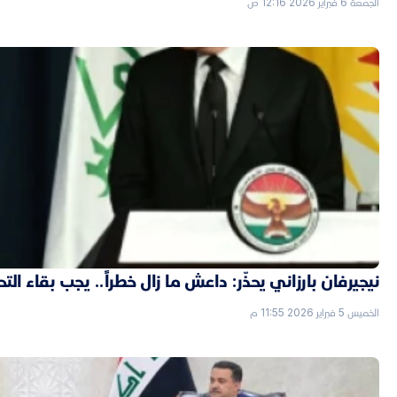
الجمعة 6 فبراير 2026 12:16 ص
نيجيرفان بارزاني يحذّر: داعش ما زال خطراً.. يجب بقاء الت
الخميس 5 فبراير 2026 11:55 م