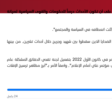
ا بحسم التحقيق بأحداث تظاهرات تشرين عام 2019 ومحاسبة الجناة، مشدّداً على أن تكون الأحداث درساً للحكومات والقوى السياسية لصيانة
2025، بهذه المناسبة: "بينما يستذكر مركز النخيل آلاف الضحايا الذين سقطوا بين شهيد وجريح خلال أحداث تشرين، من بينها
وذكّر المركز بـ "فشل الالتزام بأحد أبرز تعهدات البرنامج الحكومي بحسم التحقيقات بأحداث بتشرين ومحاسبة الجناة"، قائلاً إنها "انتهت بإصدار أمر في كانون الأول 2022 بتفعيل لجنة تقصي الحقائق المشكلة عام
 النتائج في مؤتمر علني أمام الإعلام"، واصفاً الأمر بـ"أبرز مظاهر ترسيخ الإفلات
24 بكسل