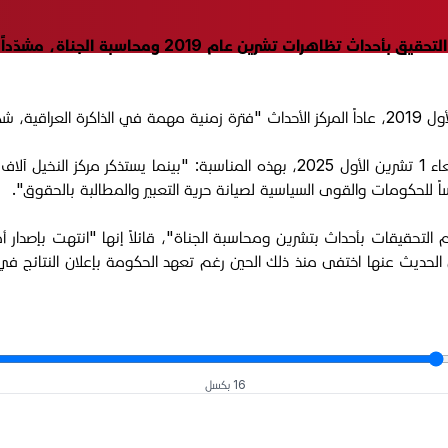
أكد مركز حقوقي أن الحكومة العراقية لم تلتزم بتعهده
وقال مركز "النخيل للحقوق والحريات الصحفية"، في بيان اليوم الأربعاء 1 تشرين الأول 
2 بتسريع إجراءات اللجنة، لكن الحديث عنها اختفى منذ ذلك الحين رغم تعهد الحكومة بإعلان
16 بكسل