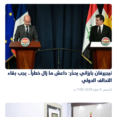
نيجيرفان بارزاني يحذّر: داعش ما زال خطراً.. يجب بقاء
التحالف الدولي
الخميس 5 فبراير 2026 11:55 م