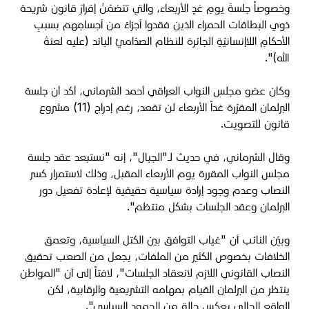
وخصوصاً جلسةَ يومِ غدٍ الأربعاء، والتي تتضمّنُ إقرارَ قانون شريحة
ذوي البطاقات الحمراء الذين فقدوا أجزاءً من أجسامِهم بسببِ
الأحكامِ اللاإنسانيّةِ الجائرة للنظام الصدّاميِّ البائد (عليه لعنةُ
الله)".
وكان عضو مجلس النواب العراقي أحمد الشرماني، أكد أن جلسة
البرلمان المقرّرة غداً الأربعاء لن تقعد، رغم إدراج (11) مشروع
قانون للتصويت.
وقال الشرماني، في حديث لـ"الجبال"، إنه "نستبعد عقد جلسة
مجلس النواب المقررة يوم الأربعاء المقبل، وذلك لاستمرار كسر
النصاب وعدم وجود إرادة سياسية حقيقية لإعادة تفعيل دور
البرلمان وعقد الجلسات بشكل منتظم".
وبيّن النائب أن "غياب التوافق بين الكتل السياسية، وتعمق
الخلافات بخصوص الكثير من الملفات، يجعل من الصعب تحقيق
النصاب القانوني اللازم لانعقاد الجلسات"، لافتاً إلى أن "المواطن
ينتظر من البرلمان القيام بمهامه التشريعية والرقابية، لكن
الواقع الحالي يعكس حالة من الجمود السياسي".