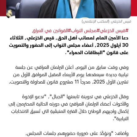
قيس الخزعلي (المكتب الإعلامي)
#قيس الخزعلي
#مجلس النواب
#القوانين في العراق
دعا الأمين العام لعصائب أهل الحق، قيس الخزعلي، الثلاثاء
30 أيلول 2025، أعضاء مجلس النواب إلى الحضور والتصويت
على قانون "البطاقات الحمراء".
وفي وقت سابق من اليوم، أعلن البرلمان العراقي عن جلسة
نيابية جديدة سيعقدها يوم الأربعاء المقبل الموافق الأول من
تشرين الأول 2025، مدرجاً 11 مشروع قانون للمداولة والتصويت.
وقال الخزعلي في تدوينة تابعتها "الجبال"، "ندعو الإخوةَ
والأخوات أعضاءَ البرلمانِ العراقيِّ في دورته الحالية المحترمين إلى
إكمال واجبِهم الوطنيِّ خلالَ الفترةِ المتبقّيةِ التي تَسبقُ الانتخاباتِ
النيابية".
وأضاف: "ونؤكّدُ على ضرورةِ حضورِهم جلسات المجلس،