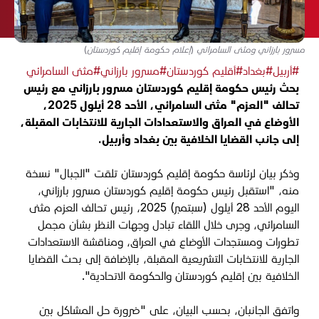
مسرور بارزاني ومثنى السامرائي (إعلام حكومة إقليم كوردستان)
#أربيل
#بغداد
#أقليم كوردستان
#مسرور بارزاني
#مثنى السامرائي
بحث رئيس حكومة إقليم كوردستان مسرور بارزاني مع رئيس
تحالف "العزم" مثنى السامرائي، الأحد 28 أيلول 2025،
الأوضاع في العراق والاستعدادات الجارية للانتخابات المقبلة،
إلى جانب القضايا الخلافية بين بغداد وأربيل.
وذكر بيان لرئاسة حكومة إقليم كوردستان تلقت "الجبال" نسخة
منه، "
استقبل رئيس حكومة إقليم كوردستان مسرور بارزاني،
اليوم الأحد 28 أيلول (سبتمبر) 2025، رئيس تحالف العزم مثنى
السامرائي
،
وجرى خلال اللقاء تبادل وجهات النظر بشأن مجمل
تطورات ومستجدات الأوضاع في العراق، ومناقشة الاستعدادات
الجارية للانتخابات التشريعية المقبلة، بالإضافة إلى بحث القضايا
الخلافية بين إقليم كوردستان والحكومة الاتحادية
".
واتفق الجانبان، بحسب البيان، على "ضرورة حل المشاكل بين