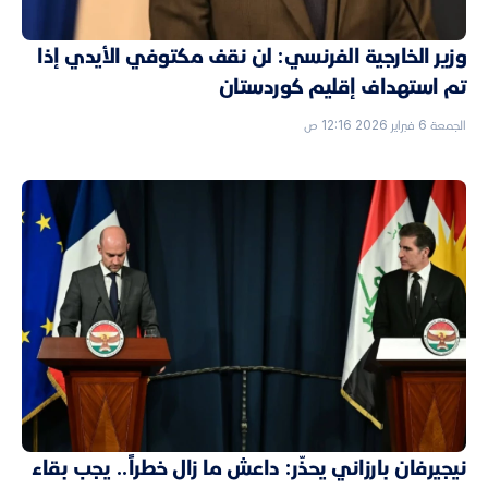
وزير الخارجية الفرنسي: لن نقف مكتوفي الأيدي إذا
تم استهداف إقليم كوردستان
الجمعة 6 فبراير 2026 12:16 ص
نيجيرفان بارزاني يحذّر: داعش ما زال خطراً.. يجب بقاء