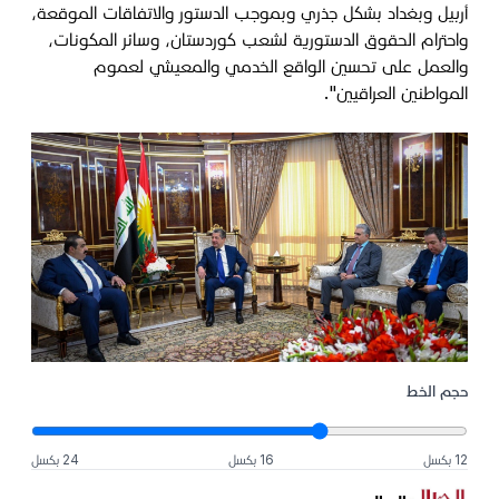
أربيل وبغداد بشكل جذري وبموجب الدستور والاتفاقات الموقعة،
واحترام الحقوق الدستورية لشعب كوردستان، وسائر المكونات،
والعمل على تحسين الواقع الخدمي والمعيشي لعموم
المواطنين العراقيين".
حجم الخط
12 بكسل
16 بكسل
24 بكسل