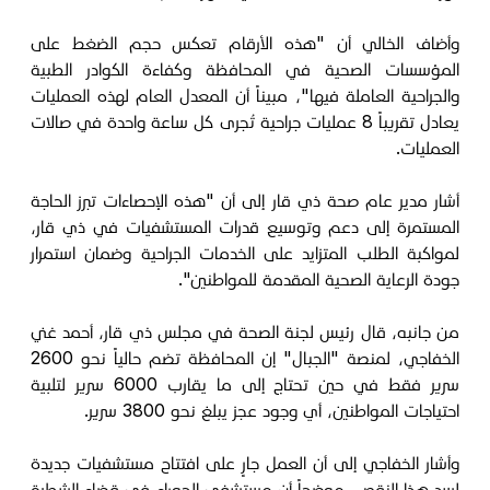
وأضاف الخالي أن "هذه الأرقام تعكس حجم الضغط على
المؤسسات الصحية في المحافظة وكفاءة الكوادر الطبية
والجراحية العاملة فيها"، مبيناً أن المعدل العام لهذه العمليات
يعادل تقريباً 8 عمليات جراحية تُجرى كل ساعة واحدة في صالات
العمليات.
أشار مدير عام صحة ذي قار إلى أن "هذه الإحصاءات تبرز الحاجة
المستمرة إلى دعم وتوسيع قدرات المستشفيات في ذي قار،
لمواكبة الطلب المتزايد على الخدمات الجراحية وضمان استمرار
جودة الرعاية الصحية المقدمة للمواطنين".
من جانبه، قال رئيس لجنة الصحة في مجلس ذي قار، أحمد غني
الخفاجي، لمنصة "الجبال" إن المحافظة تضم حالياً نحو 2600
سرير فقط في حين تحتاج إلى ما يقارب 6000 سرير لتلبية
احتياجات المواطنين، أي وجود عجز يبلغ نحو 3800 سرير.
وأشار الخفاجي إلى أن العمل جارٍ على افتتاح مستشفيات جديدة
لسد هذا النقص، موضحاً أن مستشفى الحوراء في قضاء الشطرة