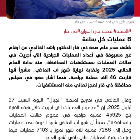
فريق طبي في أحد مستشفيات ذي قار
#الصحة
#الصحة في العراق
#ذي قار
8 عمليات كل ساعة
كشف مدير عام صحة ذي قار الدكتور راشد الخالدي عن أرقام
غير مسبوقة في أعداد العمليات الجراحية التي أُجريت في
صالات العمليات بمستشفيات المحافظة، منذ بداية العام
الحالي 2025 ولغاية نهاية شهر آب الماضي، مشيراً أنها
قاربت 46 ألف عملية جراحية. فيما أشار عضو في مجلس
محافظة ذي قار لعجز تعاني منه المستشفيات.
وقال الخالدي في تصريح لمنصة "الجبال"، اليوم السبت 27
أيلول 2025، إن "مجموع العمليات التي أجريت خلال هذه الفترة
بلغ 45925 عملية جراحية في عموم صالات العمليات
بالمحافظة"، مبيناً أن شهر آب الماضي شهد الذروة بعدد عمليات
وصل إلى 7286 عملية تلاه شهر تموز بـ 7103 عمليات فيما
توزعت بقية العمليات على باقي أشهر العام.