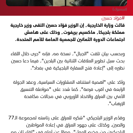
(فيسبوك)
#فؤاد حسين
قالت وزارة الخارجية، إن الوزير فؤاد حسين التقى وزير خارجية
مملكة بلجيكا، ماكسيم بريفوت، وذلك على هامش
اجتماعات الدورة الثمانين للجمعية العامة للأمم المتحدة.
وبحسب بيان تلقت "الجبال"، نسخة مه، فإنه "جرى خلال اللقاء
بحث سبل تطوير العلاقات الثنائية بين البلدين"، فيما دعا حسين
نظيره إلى "إعادة فتح السفارة البلجيكية في بغداد".
وأكد على "أهمية استئناف المشاورات السياسية، وعقد الجولة
الرابعة في أقرب فرصة"، كما شدد على "مواصلة التنسيق
الأمني بين العراق والاتحاد الأوروبي في مجالات مكافحة
الإرهاب".
وقدَّم الوزير البلجيكي "شكره للعراق على رئاسته لمجموعة الـ77
والصين، وكذلك على جهود العراق في إعادة المواطنين
البلجيكيين من مخيم الهول"، معبّرًا عن أمله في "لقاء ثانٍ مع