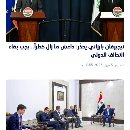
نيجيرفان بارزاني يحذّر: داعش ما زال خطراً.. يجب بقاء
التحالف الدولي
الخميس 5 فبراير 2026 11:55 م