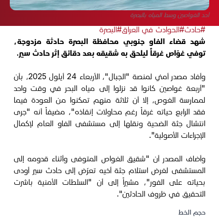
أحد الغواصين وسط المياه بالبصرة
#حادث
#الحوادث في العراق
#البصرة
شهد قضاء الفاو جنوبي محافظة البصرة حادثة مزدوجة،
توفي غوّاص غرقاً ليلحق به شقيقه بعد دقائق إثر حادث سير.
وأفاد مصدر أمني لمنصة "الجبال"، الأربعاء 24 أيلول 2025، بأن
"أربعة غواصين كانوا قد نزلوا إلى مياه البحر في وقت واحد
لممارسة الغوص، إلا أن ثلاثة منهم تمكنوا من العودة فيما
فقد الرابع حياته غرقاً رغم محاولات إنقاذه"، مضيفاً أنه "جرى
انتشال جثة الضحية ونقلها إلى مستشفى الفاو العام لإكمال
الإجراءات الأصولية".
وأضاف المصدر أن "شقيق الغواص المتوفى وأثناء قدومه إلى
المستشفى لغرض استلام جثة أخيه تعرّض إلى حادث سير أودى
بحياته على الفور"، مشيراً إلى أن "السلطات الأمنية باشرت
التحقيق في ظروف الحادثين".
حجم الخط