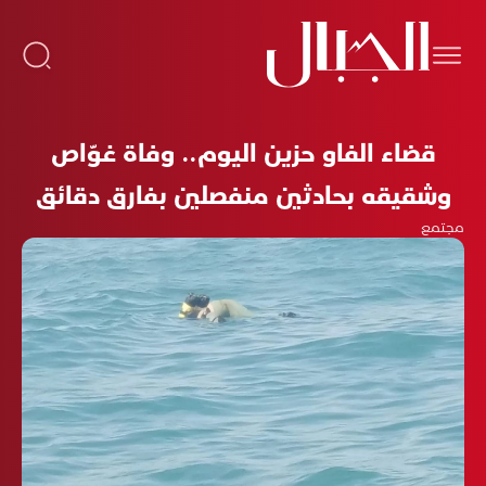
قضاء الفاو حزين اليوم.. وفاة غوّاص
وشقيقه بحادثين منفصلين بفارق دقائق
مجتمع