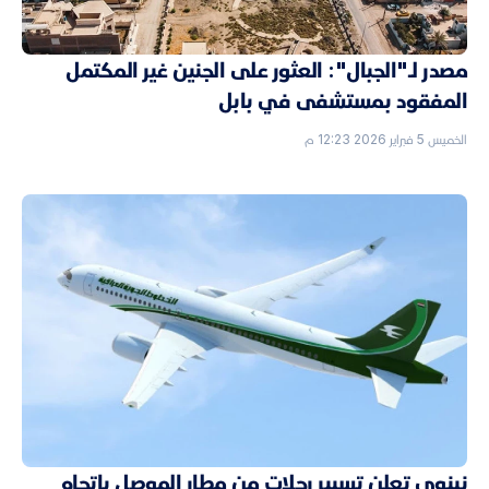
مصدر لـ"الجبال": العثور على الجنين غير المكتمل
المفقود بمستشفى في بابل
الخميس 5 فبراير 2026 12:23 م
نينوى تعلن تسيير رحلات من مطار الموصل باتجاه