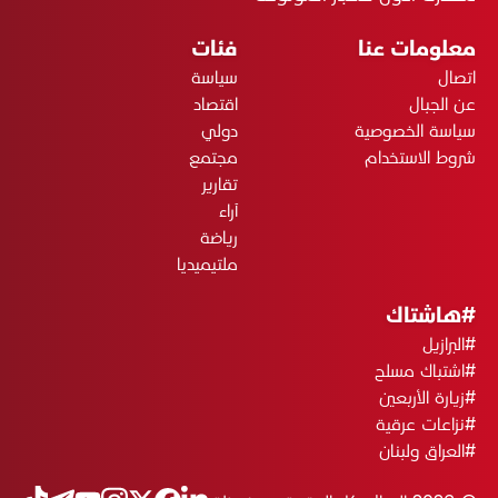
معلومات عنا
فئات
اتصال
سياسة
عن الجبال
اقتصاد
سياسة الخصوصية
دولي
شروط الاستخدام
مجتمع
تقارير
آراء
رياضة
ملتيميديا
#هاشتاك
#البرازيل
#اشتباك مسلح
#زيارة الأربعين
#نزاعات عرقية
#العراق ولبنان