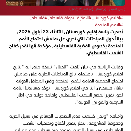
رئيس إقليم كوردستان (مواقع التواصل)
#إقليم كوردستان
#الاعتراف بدولة فلسطين
#فلسطين
#الأمم المتحدة
أصدرت رئاسة إقليم كوردستان، الثلاثاء 23 أيلول 2025،
بياناً حول المباحثات التي تجري عل هامش اجتماع الأمم
المتحدة بخصوص القضية الفلسطينية، مؤكدة أنها تقدر كفاح
الشعب الفلسطيني.
وقالت الرئاسة في بيان تلقت "الجبال" نسخة منه، إنه "يتابع
إقليم كوردستان باهتمام بالغ المباحثات الجارية على هامش
اجتماع الجمعية العامة للأمم المتحدة وفي المحافل الدولية
بشأن فلسطين. إننا في إقليم كوردستان نؤكد مساندتنا التامة
لحق تقرير المصير للشعب الفلسطيني وإقامة دولته في إطار
الشرعية والقوانين الدولية".
وأضاف: "ونحن كشعب قدم التضحيات الجسام في سبيل الحرية
وحقوقنا المشروعة، ننظر بتقدير لكفاح وتضحيات الشعب
الفلسطيني في سبيل الحرية، وتوجد منذ سنوات عدة ممثلية