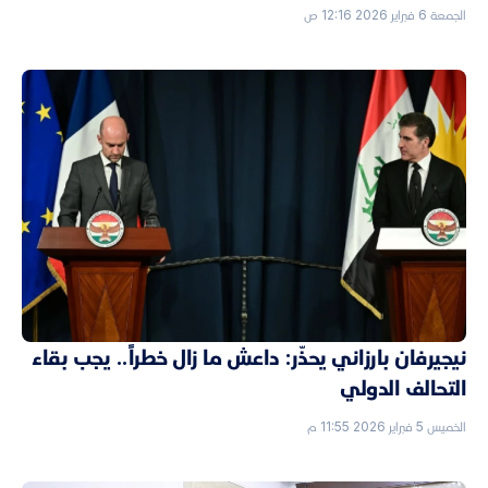
الجمعة 6 فبراير 2026 12:16 ص
نيجيرفان بارزاني يحذّر: داعش ما زال خطراً.. يجب بقاء
التحالف الدولي
الخميس 5 فبراير 2026 11:55 م