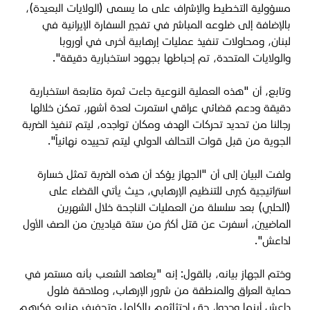
مسؤولية التخطيط والإشراف على ما يسمى (الولايات البعيدة)،
بالإضافة إلى ضلوعه المباشر في تفجير السفارة الإيرانية في
لبنان، ومحاولات تنفيذ عمليات إرهابية أخرى في أوروبا
والولايات المتحدة، تم إحباطها بجهود استخبارية دقيقة".
وتابع، أن "هذه العملية النوعية جاءت ثمرة متابعة استخبارية
دقيقة ودعم قضائي عراقي استمرت لعدة أشهر، تمكن خلالها
رجالنا من تحديد تحركات الهدف ومكان تواجده، ليتم تنفيذ الضربة
الجوية من قبل قوات التحالف الدولي ليتم تحييده نهائياً".
ولفت البيان إلى أن "الجهاز يؤكد أن هذه الضربة تمثل خسارة
استراتيجية كبرى للتنظيم الإرهابي، حيث يأتي القضاء على
(الحلبي) بعد سلسلة من العمليات الناجحة خلال الشهرين
الماضيين، أسفرت عن قتل أكثر من ستة قياديين من الصف الأول
لداعش".
وختم الجهاز بيانه، بالقول: إنه "يعاهد الشعب بأنه مستمر في
حماية العراق والمنطقة من شرور الإرهاب، وملاحقة فلول
داعش أينما وجدوا، حتى اجتثاثهم بالكامل وتجفيف منابع فكرهم