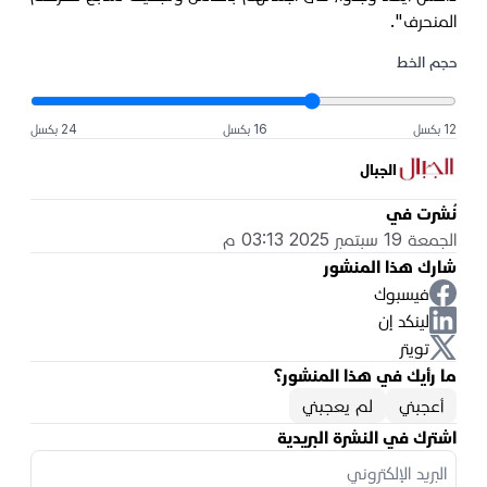
المنحرف"
.
حجم الخط
12 بكسل
16 بكسل
24 بكسل
الجبال
نُشرت في
الجمعة 19 سبتمبر 2025 03:13 م
شارك هذا المنشور
فيسبوك
لينكد إن
تويتر
ما رأيك في هذا المنشور؟
أعجبني
لم يعجبني
اشترك في النشرة البريدية