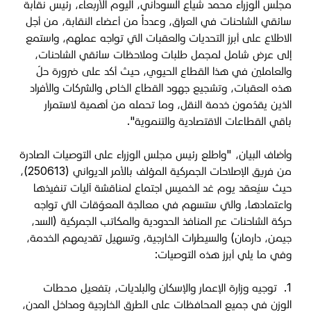
مجلس الوزراء محمد شياع السوداني، اليوم الأربعاء، رئيس نقابة
سائقي الشاحنات في العراق، وعدداً من أعضاء النقابة، من أجل
الاطلاع على أبرز التحديات والعقبات التي تواجه عملهم، واستمع
إلى عرض شامل لمجمل طلبات وملاحظات سائقي الشاحنات،
والعاملين في هذا القطاع الحيوي، حيث أكد على ضرورة حلّ
هذه العقبات، وتشجيع جهود القطاع الخاص والشركات والأفراد
الذين يقدّمون خدمة النقل، وما تحمله من أهمية لاستمرار
باقي القطاعات الاقتصادية والتنموية".
وأضاف البيان، "واطلع رئيس مجلس الوزراء على التوصيات الصادرة
من فريق الإصلاحات الجمركية المؤلف بالأمر الديواني (250613)،
حيث سيُعقد يوم غد الخميس اجتماع لمناقشة آليات تنفيذها
واعتمادها، والتي ستسهم في معالجة المعوّقات التي تواجه
حركة الشاحنات عبر المنافذ الحدودية والمكاتب الجمركية (السد،
جيمن، دارمان) والسيطرات الخارجية، وتسهيل تقديمهم الخدمة،
وفي ما يلي أبرز هذه التوصيات:
1.
توجيه وزارة الإعمار والإسكان والبلديات، بتفعيل محطات
الوزن في جميع المحافظات على الطرق الخارجية ومداخل المدن،