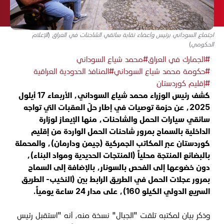
اجتماع السوداني برئيس وأعضاء نقابة سائقي الشاحنات في العراق (الإعلام
الحكومي)
#الجمارك في العراق
#محمد شياع السوداني
#حكومة محمد شياع السوداني
#المنافذ الحدودية العراقية
#إقليم كوردستان
كشف رئيس الوزراء محمد شياع السوداني، الأربعاء 17 أيلول
2025، عن حزمة توصيات في إطار حلّ العقبات التي تواجه
سائقي سيارات الحمل والشاحنات، منها الإيعاز لوزارة
الداخلية بالسماح بمرور شاحنات الحمل الواردة من إقليم
كوردستان عبر المكاتب الجمركية (جيمن ودارمان)، والمحملة
بالبضائع المنتجة محلياً (المنتجات الحديدية ومواد البناء)،
دون خضوعها إلى الفحص بالسونار، بالإضافة إلى السماح
بمرور عجلات الحمل في الطريق الرابط بين (النخيب- الطريق
السريع الدولي الكيلو 160)، على مدار 24 ساعة يومياً.
وذكر بيان لمكتبه تلقت "الجبال" نسخة منه، أنه "استقبل رئيس