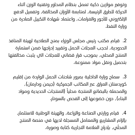
وتوفير موازين ذكية تعمل بنظام المحاور وتقنية الوزن أثناء
الحركة للطرق الرئيسة، لمتابعة الأوزان المخالفة، وتفعيل الدفع
الإلكتروني للأجور والغرامات، واعتماد شهادة التكييل الصادرة من
وزارة النفط
.
2.
قيام مكتب رئيس مجلس الوزراء بمنح الصلاحية لهيئة المنافذ
الحدودية، لحجب العجلات الحمل وتقييد إدراجها ضمن استمارة
المنتج المحلي، بموجب قرار قضائي للعجلات التي يثبت مخالفتها
بتحميل ونقل مواد ممنوعة
.
3.
سماح وزارة الداخلية بمرور شاحنات الحمل الواردة من إقليم
كوردستان العراق عبر المكاتب الجمركية (جيمن ودارمان)،
والمحملة بالبضائع المنتجة محلياً (المنتجات الحديدية ومواد
البناء)، دون خضوعها إلى الفحص بالسونار
.
4.
قيام وزارتي الصناعة والزراعة، والهيئة الوطنية للاستثمار،
بإلزام المشاريع والمعامل المسجلة لديها في منصة المنتج
المحلّي، بإدراج العلامة التجارية كتابة وصورة
.