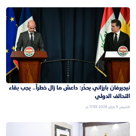
نيجيرفان بارزاني يحذّر: داعش ما زال خطراً.. يجب بقاء
التحالف الدولي
الخميس 5 فبراير 2026 11:55 م