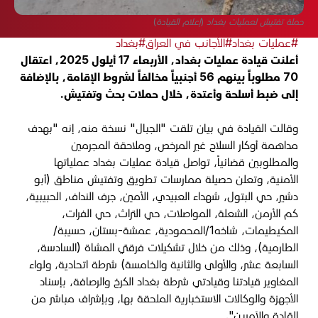
حملة تفتيش لعمليات بغداد (إعلام القيادة)
#عمليات بغداد
#الأجانب في العراق
#بغداد
أعلنت قيادة عمليات بغداد، الأربعاء 17 أيلول 2025، اعتقال
70 مطلوباً بينهم 56 أجنبياً مخالفاً لشروط الإقامة، بالإضافة
إلى ضبط أسلحة وأعتدة، خلال حملات بحث وتفتيش.
وقالت القيادة في بيان تلقت "الجبال" نسخة منه، إنه "بهدف
مداهمة أوكار السلاح غير المرخص، وملاحقة المجرمين
والمطلوبين قضائياً، تواصل قيادة عمليات بغداد عملياتها
الأمنية، وتعلن حصيلة ممارسات تطويق وتفتيش مناطق (أبو
دشير، حي البتول، شهداء العبيدي، الأمين، جرف النداف، الحبيبية،
كم الأرمن، الشعلة، المواصلات، حي التراث، حي الفرات،
المكيطيمات، شاخه1/المحمودية، عمشة-بستان، حسيبة/
الطارمية)، وذلك من خلال تشكيلات فرقتي المشاة (السادسة،
السابعة عشر، والأولى والثانية والخامسة) شرطة اتحادية، ولواء
المغاوير قيادتنا وقيادتي شرطة بغداد الكرخ والرصافة، بإسناد
الأجهزة والوكالات الاستخبارية الملحقة بها، وبإشراف مباشر من
القادة والآمرين".