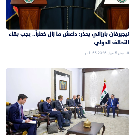
نيجيرفان بارزاني يحذّر: داعش ما زال خطراً.. يجب بقاء
التحالف الدولي
الخميس 5 فبراير 2026 11:55 م