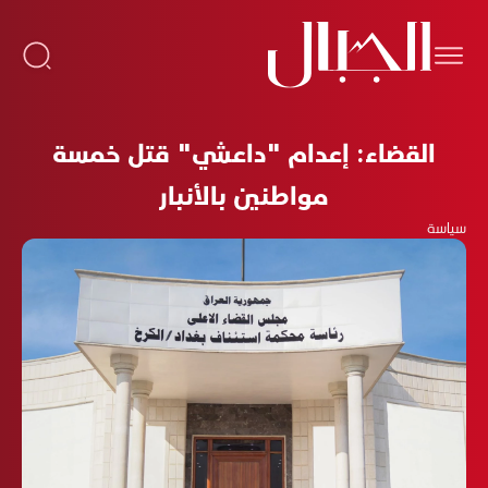
القضاء: إعدام "داعشي" قتل خمسة
مواطنين بالأنبار
سياسة