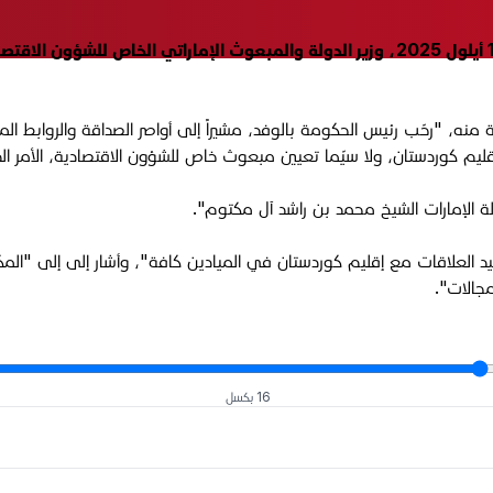
استقبل رئيس حكومة إقليم كوردستان مسرور بارزاني، الخميس 11 أيلول 2025، وزير الدولة و
ه، "رحّب رئيس الحكومة بالوفد، مشيراً إلى أواصر الصداقة والروابط الم
ليم كوردستان، ولا سيّما تعيين مبعوث خاص للشؤون الاقتصادية، الأمر الذ
ة الإمارات الشيخ محمد بن راشد آل مكتوم".
لعلاقات مع إقليم كوردستان في الميادين كافة"، وأشار إلى إلى "المكانة
مجالات".
16 بكسل