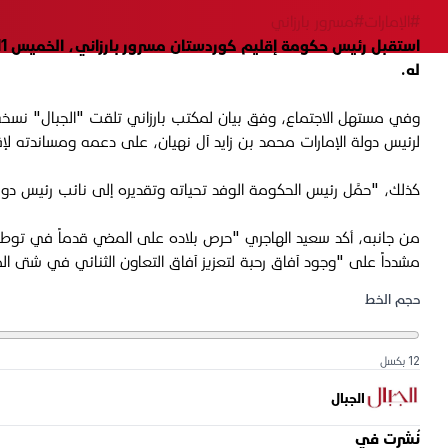
#الإمارات
#مسرور بارزاني
له.
وفي مستهل الاجتماع، وفق بيان لمكتب بارزاني تلقت "الجبال" نسخة من
لرئيس دولة الإمارات محمد بن زايد آل نهيان، على دعمه ومساندته لإق
كذلك، "حمَّل رئيس الحكومة الوفد تحياته وتقديره إلى نائب رئيس دول
من جانبه، أكد سعيد الهاجري "حرص بلاده على المضي قدماً في توطيد ا
مشدداً على "وجود آفاق رحبة لتعزيز آفاق التعاون الثنائي في شتى ال
حجم الخط
12 بكسل
الجبال
نُشرت في