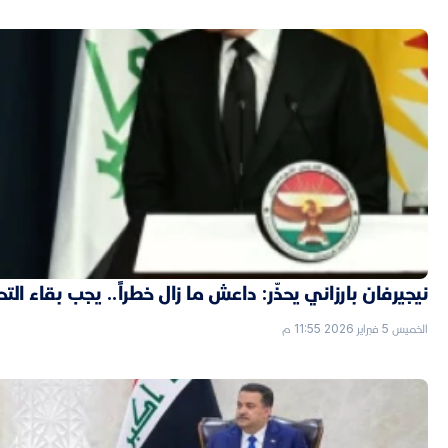
نيجيرفان بارزاني يحذّر: داعش ما زال خطراً.. يجب بقاء الت
الخميس 5 فبراير 2026 11:55 م