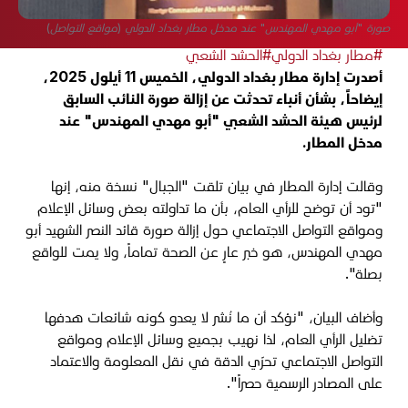
صورة "أبو مهدي المهندس" عند مدخل مطار بغداد الدولي (مواقع التواصل)
#مطار بغداد الدولي
#الحشد الشعبي
أصدرت إدارة مطار بغداد الدولي، الخميس 11 أيلول 2025،
إيضاحاً، بشأن أنباء تحدثت عن إزالة صورة النائب السابق
لرئيس هيئة الحشد الشعبي "أبو مهدي المهندس" عند
مدخل المطار.
وقالت إدارة المطار في بيان تلقت "الجبال" نسخة منه، إنها
"تود أن توضح للرأي العام، بأن ما تداولته بعض وسائل الإعلام
ومواقع التواصل الاجتماعي حول إزالة صورة قائد النصر الشهيد أبو
مهدي المهندس، هو خبر عارٍ عن الصحة تماماً، ولا يمت للواقع
بصلة".
وأضاف البيان، "نؤكد أن ما نُشر لا يعدو كونه شائعات هدفها
تضليل الرأي العام، لذا نهيب بجميع وسائل الإعلام ومواقع
التواصل الاجتماعي تحرّي الدقة في نقل المعلومة والاعتماد
على المصادر الرسمية حصراً"
.