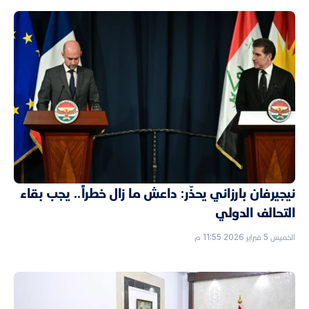
نيجيرفان بارزاني يحذّر: داعش ما زال خطراً.. يجب بقاء
التحالف الدولي
الخميس 5 فبراير 2026 11:55 م