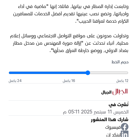
وتابعت إدارة المطار في بيانها، قائلة: إنها "ماضية في أداء
واجباتها، وتضع نصب عينيها تقديم أفضل الخدمات للمسافرين
الكرام خدمة لعراقنا الحبيب".
وتداولت مدونون على مواقع التواصل الاجتماعي ووسائل إعلام
محلية، أنباء تحدثت عن "إزالة صورة المهندس من مدخل مطار
بغداد الدولي، ووضع خارطة العراق محلّها".
حجم الخط
12 بكسل
16 بكسل
24 بكسل
الجبال
نُشرت في
الخميس 11 سبتمبر 2025 05:11 م
شارك هذا المنشور
فيسبوك
لينكد إن