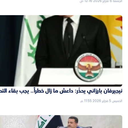
الجمعة 6 فبراير 2026 12:16 ص
نيجيرفان بارزاني يحذّر: داعش ما زال خطراً.. يجب بقاء الت
الخميس 5 فبراير 2026 11:55 م