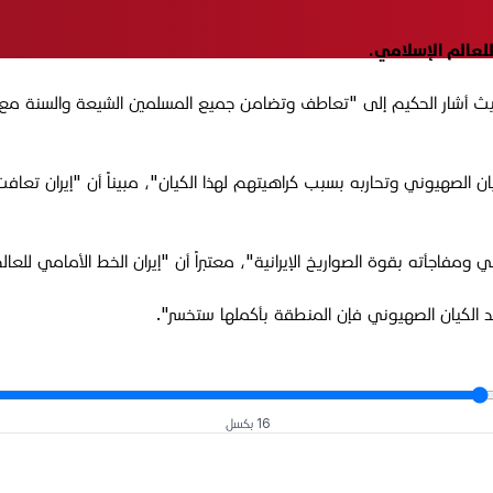
للعالم الإسلامي.
حيث
الصهيوني وتحاربه بسبب كراهيتهم لهذا الکیان"، مبيناً أن
"إيران تعافت
ي ومفاجأته بقوة الصواريخ الإيرانية"، معتبراً أن "إيران الخط الأمامي للعا
د الکیان الصهيوني فإن المنطقة بأكملها ستخسر".
16 بكسل