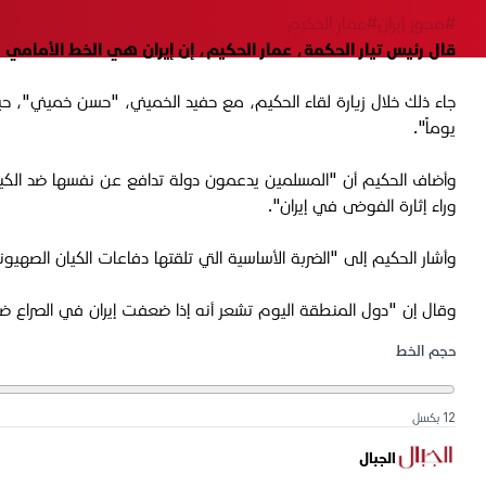
#محور إيران
#عمار الحكيم
قال رئيس تيار الحكمة، عمار الحكيم، إن إيران هي الخط الأمامي 
جاء ذلك خلال زيارة لقاء الحكيم، مع حفيد الخميني، "حسن خميني"، 
يوماً".
وأضاف الحكيم أن "المسلمین يدعمون دولة تدافع عن نفسها ضد الکیان 
وراء إثارة الفوضى في إيران".
وأشار الحكيم إلى "الضربة الأساسية التي تلقتها دفاعات الكيان الصهيون
وقال إن "دول المنطقة اليوم تشعر أنه إذا ضعفت إيران في الصراع ض
حجم الخط
12 بكسل
الجبال