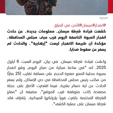
تعبيرية
#انفجار
#ميسان
#الأمن في العراق
كشفت قيادة شرطة ميسان، معلومات جديدة، عن حادث
انفجار العبوة الناسفة اليوم قرب مبنى مجلس المحافظة،
مؤكدة أن طبيعة الانفجار ليست "إرهابية"، والحادث لم
يسفر عن سقوط ضحايا.
وأعلنت قيادة شرطة ميسان، في بيان، اليوم السبت 6 أيلول
2025، أنه "في ساعة مبكرة من صباح اليوم، وقع انفجار
بعبوة محلية الصنع صغيرة الحجم على مسافة تقارب (25 متراً)
من مكتب رئيس مجلس المحافظة في حي الإسكان، ولم يسفر
الحادث عن أية خسائر بشرية، فيما اقتصرت الأضرار على عجلة
مصفحة كانت متوقفة قرب الموقع"، مضيفة أن "مفارز
الشرطة المختصة باشرت فوراً بإجراءاتها الميدانية، بإشراف قائد
شرطة ميسان على عملية الكشف".