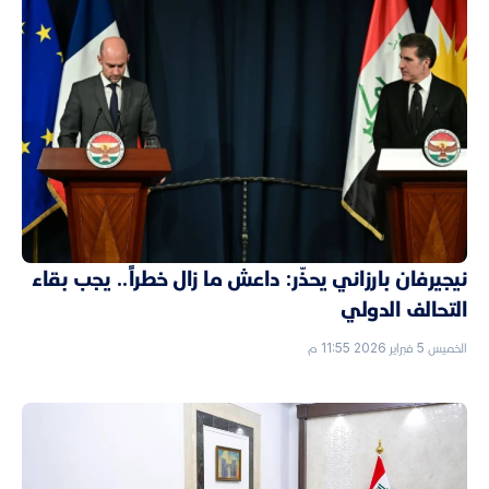
نيجيرفان بارزاني يحذّر: داعش ما زال خطراً.. يجب بقاء
التحالف الدولي
الخميس 5 فبراير 2026 11:55 م