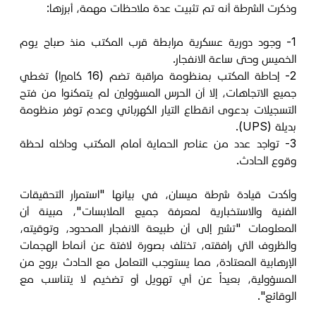
وذكرت الشرطة أنه تم تثبيت عدة ملاحظات مهمة، أبرزها:
1- وجود دورية عسكرية مرابطة قرب المكتب منذ صباح يوم
الخميس وحتى ساعة الانفجار.
2- إحاطة المكتب بمنظومة مراقبة تضم (16 كاميرا) تغطي
جميع الاتجاهات، إلا أن الحرس المسؤولين لم يتمكنوا من فتح
التسجيلات بدعوى انقطاع التيار الكهربائي وعدم توفر منظومة
بديلة (UPS).
3- تواجد عدد من عناصر الحماية أمام المكتب وداخله لحظة
وقوع الحادث.
وأكدت قيادة شرطة ميسان، في بيانها "استمرار التحقيقات
الفنية والاستخبارية لمعرفة جميع الملابسات"، مبينة أن
المعلومات "تشير إلى أن طبيعة الانفجار المحدود، وتوقيته،
والظروف التي رافقته، تختلف بصورة لافتة عن أنماط الهجمات
الإرهابية المعتادة، مما يستوجب التعامل مع الحادث بروح من
المسؤولية، بعيداً عن أي تهويل أو تضخيم لا يتناسب مع
الوقائع".