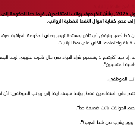
#الأمن والدفاع النيابية
علق رئيس لجنة الأمن والدفاع النيابية كريم عليوي، الأربعاء 3 أيلول 2025، بشأن تأخر صرف رواتب
إلى عدم كفاية أموال النفط لتغطية الرواتب.
خط أحمر، ونرفض أي تأخير بمستحقاتهم، وعلى الحكومة العراقية صرف روات
ليلة واعتمادها الكلي على هذا الراتب".
، إذ نجد أكثرهم لا يستطيع شراء الدواء في حال تأخرت عليهم، لربما الب
سبة المتسببين".
واتب الموظفين.
قتصر على المتقاعدين فقط، وإنما سيمتد أيضا إلى رواتب الموظفين؛ لأن أم
خصم الحوالات باتت ضعيفة جداً".
خل يروح يشرب من شط العرب)".