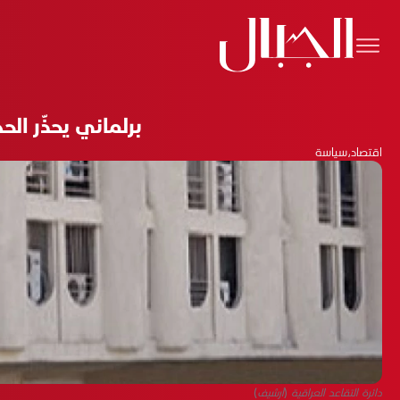
برلماني يحذّر ا
اقتصاد
،
سياسة
دائرة التقاعد العراقية (أرشيف)