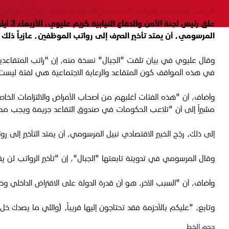
#رواتب الموظفين
#رواتب المتقاعدين
#حكومة محمد شياع السوداني
المرسومي، أن يمتد تأخير الصرف إلى رواتب الموظفين، عازياً ذلك 
وقال عليوي في بيان تلقت "الجبال" نسخة منه، إن "راتب المتقاعدين 
في هذه المواقف كون المتقاعد والرعاية الاجتماعية هي لفئة ليست ق
وأضاف، أن "هذه الفئات أغلبهم من أصحاب الأمراض والالتزامات الخاصة
مشيراً إلى أن "تلاعب الحكومات في صندوق التقاعد جريمة ويجب محا
إلى ذلك، رجّح الخبير الاقتصادي نبيل المرسومي، أن يمتد التأخير إلى ر
وقال المرسومي في تدوينة تابعتها "الجبال"، إن "تأخير الرواتب لن ي
وأضاف، أن "السبب الآخر، هو أن قدرة الدولة على الاقتراض الداخلي و
وتابع، "عليكم بالأحزمة فقد تحتاجون إليها قريباً، (واللي ما يصدك 
حجم الخط