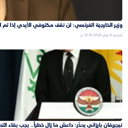
وزير الخارجية الفرنسي: لن نقف مكتوفي الأيدي إذا تم
الجمعة 6 فبراير 2026 12:16 ص
نيجيرفان بارزاني يحذّر: داعش ما زال خطراً.. يجب بقاء الت