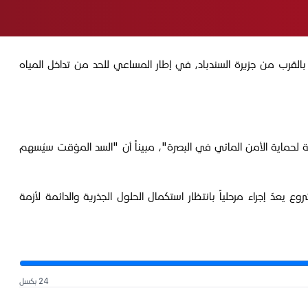
2، وهو ينص على إنشاء سد مؤقت على شط العرب بالقرب من جزيرة السندباد، في إطار المساعي للحد من تداخل المياه
 لحماية الأمن المائي في البصرة"، مبيناً أن "السد المؤقت سيُسهم
دّ إجراء مرحلياً بانتظار استكمال الحلول الجذرية والدائمة لأزمة
24 بكسل