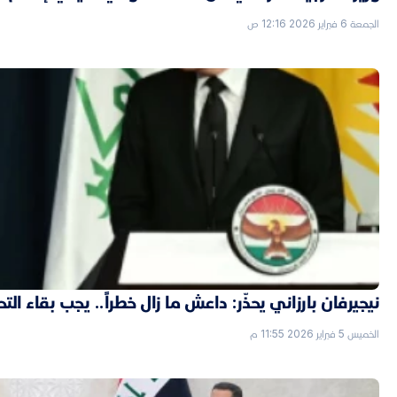
الجمعة 6 فبراير 2026 12:16 ص
نيجيرفان بارزاني يحذّر: داعش ما زال خطراً.. يجب بقاء الت
الخميس 5 فبراير 2026 11:55 م