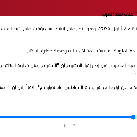
" على شط العرب.
جاء القرار من مجلس محافظة البصرة خلال جلسته الاعتيادية، اليوم الثلاثاء 2 أيلول 025
ادة الملوحة، ما يسبّب مشاكل بيئية وصحية خطيرة للسكان.
ود العامري، في إطار إقرار المشروع أن "المشروع يمثل خطوة استراتيجية
".
 ارتباط مباشر بحياة المواطنين واستقرارهم"، لافتاً إلى أن "المشروع يع
16 بكسل