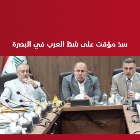
سدّ مؤقت على شطّ العرب في البصرة