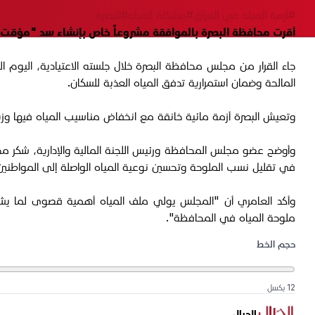
#أزمة المياه في العراق
#مشكلة المياه
#البصرة
أقرت محافظة البصرة بالموافقة مشروعاً خاص بإنشاء سد "مؤقت
المالحة وضمان استمرارية تدفق المياه العذبة للسكان.
وتعيش البصرة أزمة مائية خانقة مع انخفاض مناسيب المياه فيها وزي
وأوضح عضو مجلس المحافظة ورئيس اللجنة المالية والإدارية، شكر محم
في تقليل نسب الملوحة وتحسين نوعية المياه الواصلة إلى المواطنين
وأكد العامري أن "المجلس يولي ملف المياه أهمية قصوى لما يشكله من
ملوحة المياه في المحافظة".
حجم الخط
12 بكسل
الجبال