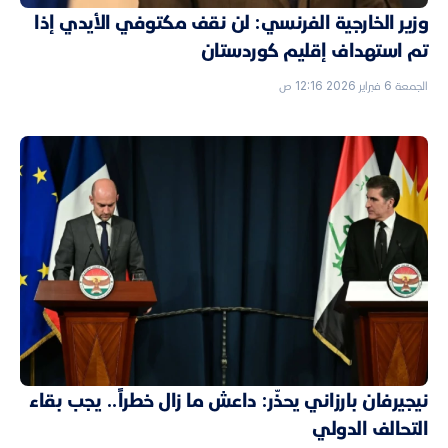
وزير الخارجية الفرنسي: لن نقف مكتوفي الأيدي إذا
تم استهداف إقليم كوردستان
الجمعة 6 فبراير 2026 12:16 ص
نيجيرفان بارزاني يحذّر: داعش ما زال خطراً.. يجب بقاء
التحالف الدولي