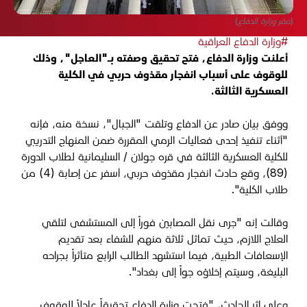
(مقر وزارة الدفاع)
#وزارة الدفاع العراقية
أعلنت وزارة الدفاع، فتح تحقيق وصفته بـ"العاجل"، وذلك
للوقوف على أسباب انفجار مقذوف حربي في الكلية
العسكرية الثالثة.
ووفق بيان صادر عن الدفاع وتلقت "الجبال"، نسخة منه، فإنه
"أثناء تنفيذ إحدى فعاليات الرمي المقررة ضمن المنهاج التدريبي
للكلية العسكرية الثالثة في قره جولان / السليمانية لطلاب الدورة
(89)، وقع حادث انفجار مقذوف حربي، أسفر عن إصابة (4) من
طلاب الكلية".
وقالت إنه "جرى نقل المصابين فوراً إلى المستشفى لتلقي
العلاج اللازم، حيث تماثل ثلاثة منهم للشفاء بعد تقديم
الإسعافات الطبية، فيما استشهد الطالب الرابع متأثراً بجراحه
البليغة، وسيتم إخلاؤه جواً إلى بغداد".
وعلى إثر الحادث، "فتحت وزارة الدفاع تحقيقاً عاجلاً للوقوف