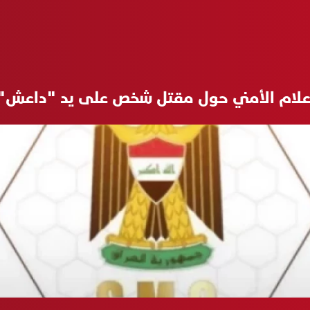
علام الأمني حول مقتل شخص على يد "داعش":