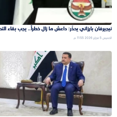
نيجيرفان بارزاني يحذّر: داعش ما زال خطراً.. يجب بقاء الت
الخميس 5 فبراير 2026 11:55 م