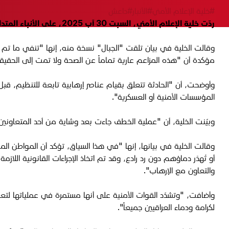
#خلية الإعلام الأمني
#الأنبار
#داعش
ردّت خلية الإعلام الأمني، السبت 30 آب 2025، على الأنباء المتداولة حول "استهداف" عنصر أمني من قبل "داعش".
وقالت الخلية في بيان تلقت "الجبال" نسخة منه، إنها "تنفي ما تم ت
مؤكدة أن "هذه المزاعم عارية تماماً عن الصحة ولا تمت إلى الحقيق
وأوضحت، أن "الحادثة تتعلق بقيام عناصر إرهابية تابعة للتنظيم، قبل 
المؤسسات الأمنية أو العسكرية".
وبيّنت الخلية، أن "عملية الخطف جاءت بعد وشاية من أحد المتعاونين
وقالت الخلية في بيانها، إنها "في هذا السياق، تؤكد أن المواطن الم
أو تُهدَر دماؤهم دون رد رادع، وقد تم اتخاذ الإجراءات القانونية ال
والتعاون مع الإرهاب".
وأضافت، "وتشدّد القوات الأمنية على أنها مستمرة في عملياتها لتعق
لكرامة ودماء العراقيين جميعاً".