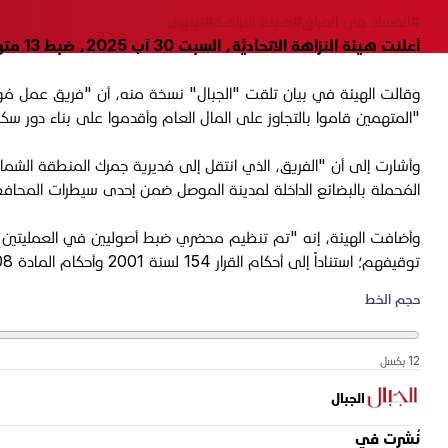
#الفساد في العراق
#هيئة النزاهة
#نينوى
أعلنت هيئة النزاهة الاتحاديَّة، السبت 30 آب 2025، ضبط 13 متهماً في عمليتين منفصلتين في مُحافظة نينوى؛ لتجاوزهم على عقارات عائدة للدولة، وتعقيب معاملات خلافاً للقانون.
"المتهمين قاموا بالتجاوز على المال العام وأقدموا على بناء دور سكنية على العقار الذي تبلغ مساحته 5 دونمات ويقع في موقع تجاري
وأشارت إلى أن "الفريق، الذي انتقل إلى مُديرية جمرك المنطقة الشما
المُحملة بالبضائع الداخلة لمدينة الموصل ضمن إحدى سيطرات المحاف
وأضافت الهيئة، إنه "تم تنظيم محضري ضبط أصوليين في العمليتين ا
توقيفهم؛ استناداً إلى أحكام القرار 154 لسنة 2001 وأحكام المادة 308 من قانون العقوبات".
حجم الخط
12 بكسل
الجبال
نُشرت في