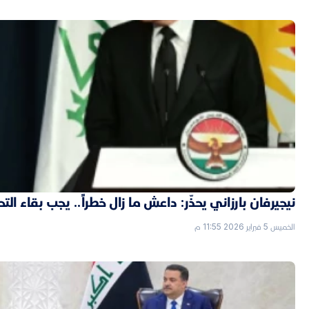
نيجيرفان بارزاني يحذّر: داعش ما زال خطراً.. يجب بقاء الت
الخميس 5 فبراير 2026 11:55 م