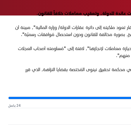
ريق عمل مُؤلفاً في مديرية تحقيق نينوى، تمكن من ضبط 12 متهماً بالتجاوز على عقار تعود ملكيته إلى دائرة عقارات الدولة/ وزارة المالية"، مبينة أن
حيازة معاملات لإنجازها"، لافتة إلى "مُساومته أصحاب العجلات
 منهم".
محكمة تحقيق نينوى المُختصة بقضايا النزاهة، الذي قرر
24 بكسل