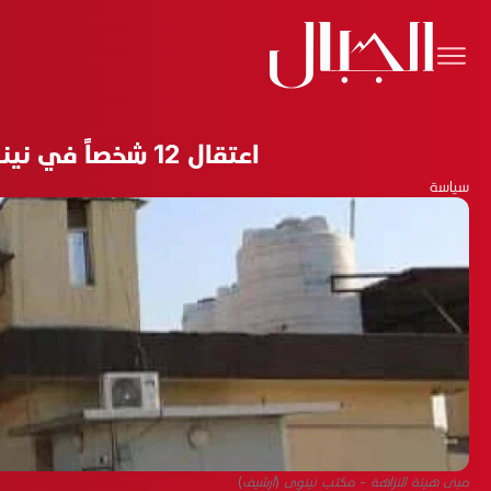
اعتقال 12 شخصاً في نينوى تجاوزوا على أرض تابعة لوزارة المالية وآخر عقّب معاملات بالجمارك
سياسة
مبنى هيئة النزاهة - مكتب نينوى (أرشيف)