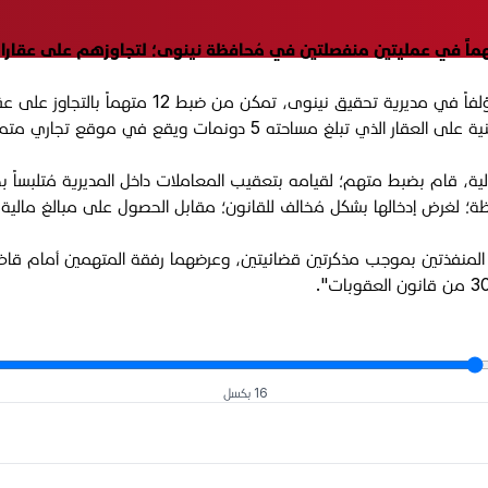
وقالت الهيئة في بيان تلقت "الجبال" نسخة منه، أن "ف
 متميز، بصورة مخالفة للقانون ودون استحصال مُوافقات رسميَّة".
لية، قام بضبط متهم؛ لقيامه بتعقيب المعاملات داخل المديرية مُتلبساً ب
ظة؛ لغرض إدخالها بشكل مُخالف للقانون؛ مقابل الحصول على مبالغ مالية
لمنفذتين بموجب مذكرتين قضائيتين، وعرضهما رفقة المتهمين أمام قاضي 
16 بكسل