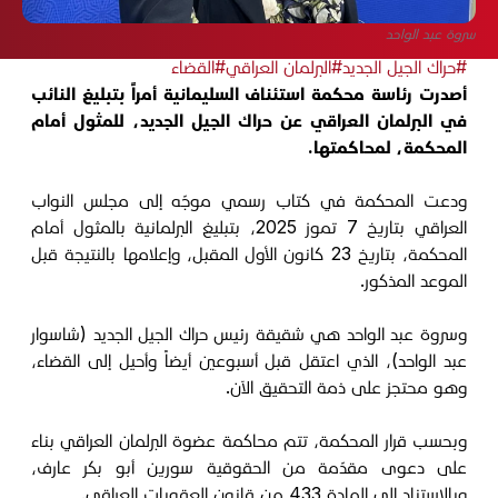
سروة عبد الواحد
#حراك الجيل الجديد
#البرلمان العراقي
#القضاء
أصدرت رئاسة محكمة استئناف السليمانية أمراً بتبليغ النائب
في البرلمان العراقي عن حراك الجيل الجديد، للمثول أمام
المحكمة، لمحاكمتها.
ودعت المحكمة في كتاب رسمي موجّه إلى مجلس النواب
العراقي بتاريخ 7 تموز 2025، بتبليغ البرلمانية بالمثول أمام
المحكمة، بتاريخ 23 كانون الأول المقبل، وإعلامها بالنتيجة قبل
الموعد المذكور.
وسروة عبد الواحد هي شقيقة رئيس حراك الجيل الجديد (شاسوار
عبد الواحد)، الذي اعتقل قبل أسبوعين أيضاً وأحيل إلى القضاء،
وهو محتجز على ذمة التحقيق الآن.
وبحسب قرار المحكمة، تتم محاكمة عضوة البرلمان العراقي بناء
على دعوى مقدّمة من الحقوقية سورين أبو بكر عارف،
وبالاستناد إلى المادة 433 من قانون العقوبات العراقي.