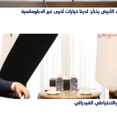
بيض يذكّر: لدينا خيارات أخرى غير الدبلوماسية
والاحتياطي الفيدرالي