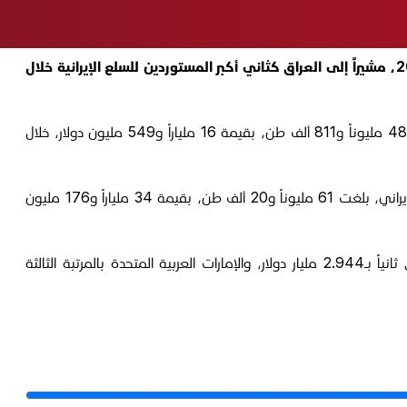
أعلنت منظمة تنمية التجارة الإيرانية تجاوز الإيرادات الإيرانية عن الصادرات غير النفطية 16.5 مليار دولار خلال الربع الثاني من العام 2025، مشيراً إلى العراق كثاني أكبر المستوردين للسلع الإيرانية خلال
المدير العام لمكتب التخطيط والمراقبة في المنظمة، محسن منتظري، صرح اليوم السبت 30 آب 2025، بأن "صادرات إيران من السلع بلغت 48 مليوناً و811 ألف طن، بقيمة 16 ملياراً و549 مليون دولار، خلال
وقال منتظري في حديثه إن "حصة إيران من التجارة غير النفطية، التي تشمل الصادرات والواردات خلال الأشهر الأربعة الأولى من العام الجاري الإيراني، بلغت 61 مليوناً و20 ألف طن، بقيمة 34 ملياراً و176 مليون
وأضاف منتظري أن أكبر خمس أسواق للصادرات الإيرانية تشمل الصين بالمرتبة الأولى بقيمة 4.561 مليار دولار من إجمالي الصادرات، والعراق ثانياً بـ2.944 مليار دولار، والإمارات العربية المتحدة بالمرتبة الثالثة