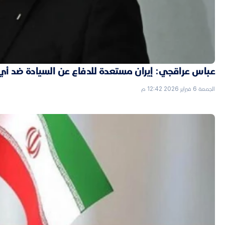
عباس عراقجي: إيران مستعدة للدفاع عن السيادة ضد أي
الجمعة 6 فبراير 2026 12:42 م