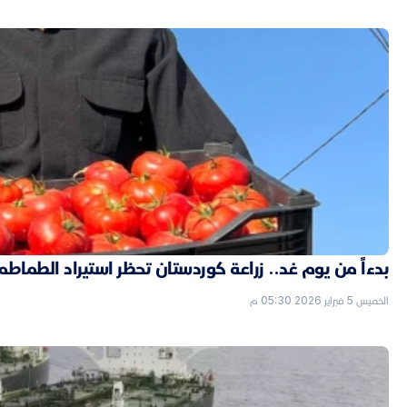
بدءاً من يوم غد.. زراعة كوردستان تحظر استيراد الطماطم
الخميس 5 فبراير 2026 05:30 م