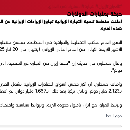
#العراق
#إيران
#التجارة
#الاستيراد في العراق
حركة بمليارات الدولارات
هذه الفترة.
الأشهر الأربعة الأولى من العام الحالي الإيراني (ينتهي في 20 اذار 2025م"، بحسب ما أفادت عنه وكالة الأنباء الإيرانية الرسمية "إرنا".
دولار".
بـ2.123 مليار دولار، وتأتي تركيا بعد ذلك بـ1.667 مليار دولار، ثم أفغانستان بـ709 ملايين دولار.
ويرتبط العراق مع إيران بأطول حدوده البرية، وبروابط سياسية واقتصا
حجم الخط