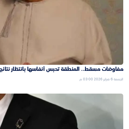
مفاوضات مسقط.. المنطقة تحبس أنفاسها بانتظار نتائج ال
الجمعة 6 فبراير 2026 03:00 م