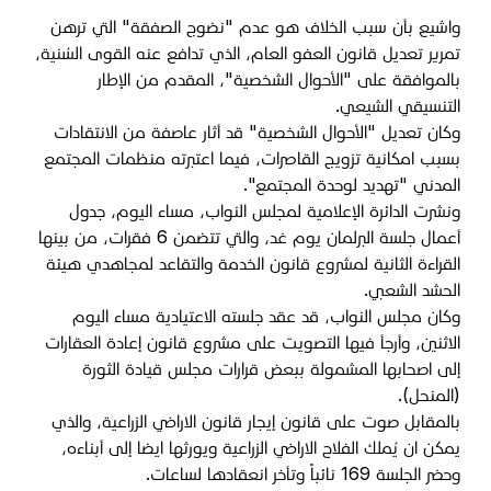
واشيع بأن سبب الخلاف هو عدم "نضوج الصفقة" التي ترهن
تمرير تعديل قانون العفو العام، الذي تدافع عنه القوى السُنية،
بالموافقة على "الأحوال الشخصية"، المقدم من الإطار
التنسيقي الشيعي.
وكان تعديل "الأحوال الشخصية" قد أثار عاصفة من الانتقادات
بسبب امكانية تزويج القاصرات، فيما اعتبرته منظمات المجتمع
المدني "تهديد لوحدة المجتمع".
ونشرت الدائرة الإعلامية لمجلس النواب، مساء اليوم، جدول
أعمال جلسة البرلمان يوم غد، والتي تتضمن 6 فقرات، من بينها
القراءة الثانية لمشروع قانون الخدمة والتقاعد لمجاهدي هيئة
الحشد الشعبي.
وكان مجلس النواب، قد عقد جلسته الاعتيادية مساء اليوم
الاثنين، وأرجأ فيها التصويت على مشروع قانون إعادة العقارات
إلى اصحابها المشمولة ببعض قرارات مجلس قيادة الثورة
(المنحل).
بالمقابل صوت على قانون إيجار قانون الاراضي الزراعية، والذي
يمكن ان يُملك الفلاح الاراضي الزراعية ويورثها ايضا إلى أبناءه،
وحضر الجلسة 169 نائباً وتأخر انعقادها لساعات
.