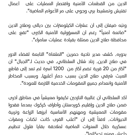
الدين من القطعات الأمنية واقتصار العمليات على أعمال
تفتيش وتمشيط بري وجوي على مر الأعوام الماضية".
ونبّه ضيفان إلى أن عشرات الكيلومترات بين ديالى وصلاح الدين
"ضائعة أمنياً" رغم أن المسؤولية الأمنية الكبرى "تقع على
محافظة صلاح الدين ممثلة بقيادة عمليات سامراء".
بدوره، كشف مدير ناحية حمرين "الملغاة" التابعة لقضاء الدور
في صلاح الدين، زناد شلال السلطاني، في حديث لـ"الجبال" أن
"أكثر من 20 قرية تضم أكثر من 1200 أسرة لم تعد إلى قاطع
العيث شرقي صلاح الدين بسبب دمار أغلبها، وبسبب المخاطر
الأمنية وانعدام جميع المقومات الخدمية اللازمة للعودة".
أكد السلطاني أن غالبية النازحين تكيفوا معيشياً في مناطق أخرى
ضمن صلاح الدين وإقليم كوردستان وأطراف كركوك بعدما فقدوا
مقومات المعيشية ومهنهم الأساسية أبرزها الزراعة وتربية
الحيوانات، لافتاً إلى أن "أغلب القرى كانت ثكنات ومقرات
عسكرية خلال السنوات الماضية لملاحقة بقايا فلول تنظيم
داعش ومنع تحركاتها".