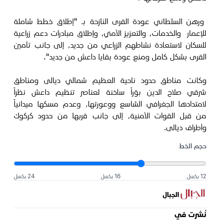
ورهن السلطاني عودة القرى النازحة بـ "إطلاق خطط شاملة
للإعمار والخدمات، والتعزيز الأمني، وإطلاق مبادرات دعم زراعية
للسكان لاستعادة نشاطهم الزراعي من جديد، إلى جانب تأمين
القرى بشكل كامل ومنع عودة بقايا داعش من جديد".
وكانت مناطق حدود ناحية العظيم شمالي ديالى ومناطق
شرقي صلاح الدين بؤراً ساخنة لعناصر تنظيم داعش نظراً
لامتدادها الجغرافي الشاسع ووعورتها، وعدم مسكها ميدانياً
من قبل القوات الأمنية، إلى جانب قربها من حدود كركوك
وأطراف ديالى.
حجم الخط
12 بكسل
16 بكسل
24 بكسل
الجبال
نُشرت في