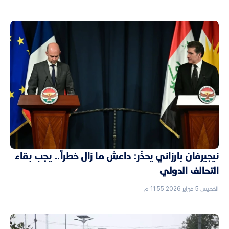
نيجيرفان بارزاني يحذّر: داعش ما زال خطراً.. يجب بقاء
التحالف الدولي
الخميس 5 فبراير 2026 11:55 م