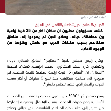
قرية خالية في ديالى
#ديالى
# صلاح الدين
#داعش
#الأمن في العراق
كشف مسؤولون محليون أن سكان أكثر من 35 قرية زراعية
بين محافظتي ديالى وصلاح الدين لم يعودوا إلى مناطق
سكناهم بسبب مخلفات الحرب مع داعش وخلوّها من
الوجود الأمني.
وقال رئيس مجلس ناحية "العظيم" السابق شمالي ديالى
والقيادي في الحشد العشائري، محمد إبراهيم ضيفان، لمنصة
"الجبال"، إن "أهالي 15 قرية زراعية محاذية لناحية العظيم لم
يعودوا إلى مناطق سكناهم منذ نحو 9 سنوات أو أكثر بسبب
الخراب والدمار الذي خلفه تنظيم داعش".
وبيّن ضيفان أن "80% من القرى مدمّرة وتفتقد إلى الخدمات
الأساسية وغير مهيّأة للعودة بسبب الإهمال وصعوبة إعمارها
من جديد، إلى جانب خلو المناطق الشاسعة بين ديالى وصلاح