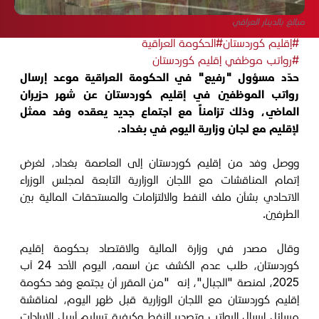
مبالغ بالدينار العراقي
#إقليم كوردستان
#الحكومة العراقية
#رواتب موظفي إقليم كوردستان
حدّد مسؤول "رفيع" في الحكومة العراقية موعد إرسال
رواتب الموظفين في إقليم كوردستان عن شهر حزيران
الماضي، وذلك تزامناً مع اجتماع جديد يعقده وفد ممثل
لإقليم مع لجان وزارية اليوم في بغداد.
ووصل وفد من إقليم كوردستان إلى العاصمة بغداد، لغرض
إتمام المناقشات مع اللجان الوزارية التابعة لمجلس الوزراء
الاتحادي بشأن ملف النفط والالتزامات والمستحقات المالية بين
الطرفين.
وقال مصدر في وزارة المالية والاقتصاد بحكومة إقليم
كوردستان، طلب عدم الكشف عن اسمه، اليوم الأحد 24 آب
2025، لمنصة "الجبال"، إنه "من المقرر أن يجتمع وفد حكومة
إقليم كوردستان مع اللجان الوزارية قبل ظهر اليوم، لمناقشة
مسائل إرسال الرواتب وتصدير النفط وكيفية تسليم أربيل الإيرادات