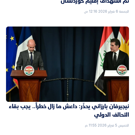
تم استهداف إقليم كوردستان
الجمعة 6 فبراير 2026 12:16 ص
نيجيرفان بارزاني يحذّر: داعش ما زال خطراً.. يجب بقاء
التحالف الدولي
الخميس 5 فبراير 2026 11:55 م