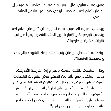
وفي وقت سابق، قال رئيس منظمة بدر، هادي العامري، إن
البرلمان أمام اختبار وتحدي تاريخي كبير لإقرار قانون الحشد
الشعبي.
وبحسب تدوينة للعامري، فإنه أشار إلى أن "البرلمان أمام اختبار
وتحدي تاريخي كبير لإقرار قانون الحشد الشعبي بعيداً عن أي
تأثيرات داخلية أو خارجية".
وأكد أنه "سندخل البرلمان بزي الحشد وفاءً للشهداء والجرحى
والمرجعية الرشيدة".
وكان المتحدث باللغة العربية باسم وزارة الخارجية الأميركية،
مايكل ميتشل، صرح بأنه من المرجّح فرض عقوبات اقتصادية
أميركية على العراق، في حال إقرار قانون الحشد الشعبي، في
إطار حملة "الضغط الأقصى على إيران"، لافتاً إلى أن "الرئيس
الأميركي دونالد ترامب لن يتردّد في اتخاذ موقف أكثر صرامة
فيما يتعلّق بالعقوبات الاقتصادية ضدّ أي كيان أو دولة لديها
علاقات خارجة عن القانون مع إيران".