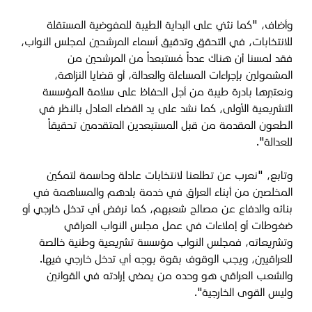
وأضاف، "كما نثني على البداية الطيبة للمفوضية المستقلة
للانتخابات، في التحقق وتدقيق أسماء المرشحين لمجلس النواب،
فقد لمسنا أن هناك عدداً مُستبعداً من المرشحين من
المشمولين بإجراءات المساءلة والعدالة، أو قضايا النزاهة،
ونعتبرها بادرة طيبة من أجل الحفاظ على سلامة المؤسسة
التشريعية الأولى، كما نشد على يد القضاء العادل بالنظر في
الطعون المقدمة من قبل المستبعدين المتقدمين تحقيقاً
للعدالة".
وتابع، "نعرب عن تطلعنا لانتخابات عادلة وحاسمة لتمكين
المخلصين من أبناء العراق في خدمة بلدهم والمساهمة في
بنائه والدفاع عن مصالح شعبهم، كما نرفض أي تدخل خارجي أو
ضغوطات أو إملاءات في عمل مجلس النواب العراقي
وتشريعاته، فمجلس النواب مؤسسة تشريعية وطنية خالصة
للعراقيين، ويجب الوقوف بقوة بوجه أي تدخل خارجي فيها.
والشعب العراقي هو وحده من يمضي إرادته في القوانين
وليس القوى الخارجية".