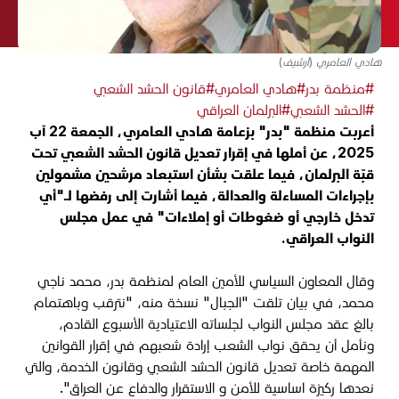
هادي العامري (أرشيف)
#منظمة بدر
#هادي العامري
#قانون الحشد الشعبي
#الحشد الشعبي
#البرلمان العراقي
أعربت منظمة "بدر" بزعامة هادي العامري، الجمعة 22 آب
2025، عن أملها في إقرار تعديل قانون الحشد الشعبي تحت
قبّة البرلمان، فيما علقت بشأن استبعاد مرشحين مشمولين
بإجراءات المساءلة والعدالة، فيما أشارت إلى رفضها لـ"أي
تدخل خارجي أو ضغوطات أو إملاءات" في عمل مجلس
النواب العراقي.
وقال المعاون السياسي للأمين العام لمنظمة بدر، محمد ناجي
محمد، في بيان تلقت "الجبال" نسخة منه، "نترقب وباهتمام
بالغ عقد مجلس النواب لجلساته الاعتيادية الأسبوع القادم،
ونأمل أن يحقق نواب الشعب إرادة شعبهم في إقرار القوانين
المهمة خاصة تعديل قانون الحشد الشعبي وقانون الخدمة، والتي
نعدها ركيزة اساسية للأمن و الاستقرار والدفاع عن العراق".