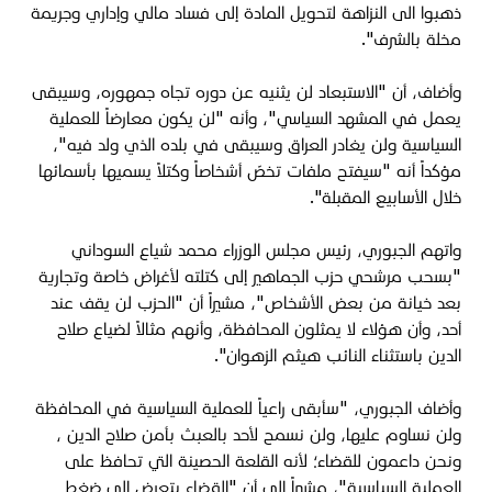
ذهبوا الى النزاهة لتحويل المادة إلى فساد مالي وإداري وجريمة
مخلة بالشرف".
وأضاف، أن "الاستبعاد لن يثنيه عن دوره تجاه جمهوره، وسيبقى
يعمل في المشهد السياسي"، وأنه "لن يكون معارضاً للعملية
السياسية ولن يغادر العراق وسيبقى في بلده الذي ولد فيه"،
مؤكداً أنه "سيفتح ملفات تخصّ أشخاصاً وكتلاً يسميها بأسمائها
خلال الأسابيع المقبلة".
واتهم الجبوري، رئيس مجلس الوزراء محمد شياع السوداني
"بسحب مرشحي حزب الجماهير إلى كتلته لأغراض خاصة وتجارية
بعد خيانة من بعض الأشخاص"، مشيراً أن "الحزب لن يقف عند
أحد، وأن هؤلاء لا يمثلون المحافظة، وأنهم مثالاً لضياع صلاح
الدين باستثناء النائب هيثم الزهوان".
وأضاف الجبوري، "سأبقى راعياً للعملية السياسية في المحافظة
ولن نساوم عليها، ولن نسمح لأحد بالعبث بأمن صلاح الدين ،
ونحن داعمون للقضاء؛ لأنه القلعة الحصينة التي تحافظ على
العملية السياسية"، مشيراً إلى أن "القضاء يتعرض إلى ضغط