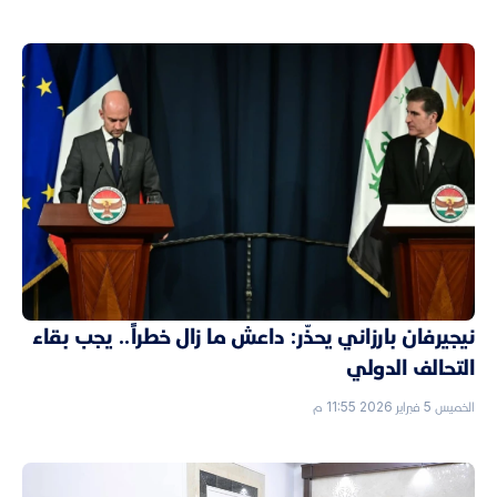
نيجيرفان بارزاني يحذّر: داعش ما زال خطراً.. يجب بقاء
التحالف الدولي
الخميس 5 فبراير 2026 11:55 م