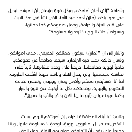
وأضاف: "إنَّني أُعلن أمامكم، وبكل قوةٍ وإيمان، أنَّ المرشح البديل
عني هو ابنكم (مازن أحمد عبد الله)، الذي نشأ في هذا البيت
على قيمِ العزة والكرامة، وحمل همومكم كما حملتها،
وسيواصلُ ذات النهج بلا تردد ولا مساومة".
وأشار إلى أن "(مازن) سيكون مُمثلكم الحقيقي، صدى أصواتكم،
ولسانُ حالكم تحت قبة البرلمان، سيقفُ مدافعاً عن حقوقكم،
حامياً لهوية محافظتنا، حريصاً على وحدة عشائرها، ثابتاً على
تماسك مجتمعها، ولن يخذل أهله وناسه مهما اشتَّدت الظروف،
أمّا أنا، فسأبقى معكم وأُكرسُ وقتي وجهدي ونفسي لخدمة
المشروع والهوية، وخدمتكم بكل ما أُؤتيت من قوةٍ واصرار،
وكما عهدتموني (أبو مازن) الابن والأخ والأب والصديق".
وتابع: "يا أبناء المحافظة الكرام، إن أصواتكم اليوم ليست
لشخص ٍبعينه، بل لمشروعٍ، لهويةٍ، لوحدةٍ لا مساومة عليها، وإننا
جميعاً على يقين أنَّ التفافكم حوله هو التفاف حول الحقّ،