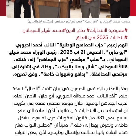
النائب أحمد الجبوري "أبو مازن" في مؤتمر صحفي (مكتبه الإعلامي)
#مفوضية الانتخابات
# صلاح الدين
#محمد شياع السوداني
#انتخابات 2025 في العراق
اتهم زعيم "حزب الجماهير الوطنية" النائب أحمد الجبوري
"أبو مازن"، الخميس 21 آب 2025، رئيس الوزراء محمد شياع
السوداني، بـ"سلب" مرشحي "حزب الجماهير" إلى كتلته،
قائلاً السوداني "شال ربعنا بالبيكب"، وذلك في إشارة إلى
مرشحي المحافظة، "بدافع وشهوات خاصة"، وفق تعبيره.
وذكر المكتب الإعلامي للجبوري في بيان تلقت "الجبال" نسخة
منه، "أكد النائب أحمد عبدالله الجبوري، أبو مازن، الأمين العام
لحزب الجماهير الوطنية، خلال مؤتمر صحفي عقده في تكريت،
أن استبعاده من الانتخابات كان قانونياً لكن المادة التي منع
بسببها هي 331 من قانون العقوبات جرى تفسيرها بشكل
خاطئ، وتعرض بهذا إلى ظلم"، مبيناً أن "مجلس النواب فسّر
هذه المادة بأنها مخالفة وإهمال وظيفي، لكن بعض النواب