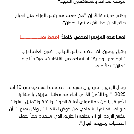
نتوقف عند أحد وستشاهدون النتيجة".
وختم حديثه قائلاً، إن "من ذهب مع رئيس الوزراء مثلٌ لضياع
صلاح الدين عدا الأخ هيثم الزهوان".
لمشاهدة المؤتمر الصحفي كاملاً:
اضغط هنــــــــــــــــا
وقبل يومين، أكد عضو مجلس النواب،
الأمين العام لحزب
"الجماهير الوطنية"
استبعاده من الانتخابات، مرشحاً نجله
"مازن" بدلاً منه.
وقال الجبوري في بيان نشره على صفحته الشخصية في 19 آب
2025: "أيّها الأهلُ الكرام، أبناء محافظتنا العزيزة، يا عشائرنا
الأصيلة، يا من حمّلتموني أمانة الصوت والثقة والتمثيل لسنواتٍ
طويلة. لقد تمَّ استبعادي من خوض الانتخابات، ولكن هيهات أن
تنكسر الإرادة، أو أن ينطفئ الطريق الذي رسمناه معاً بدماء
التضحيات وعزيمة الرجال".