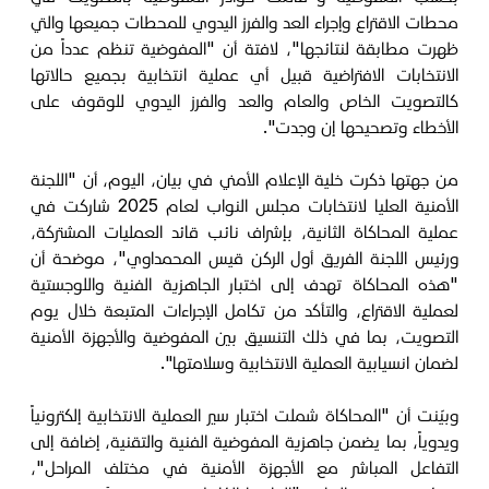
محطات الاقتراع وإجراء العد والفرز اليدوي للمحطات جميعها والتي
ظهرت مطابقة لنتائجها"، لافتة أن "المفوضية تنظم عدداً من
الانتخابات الافتراضية قبيل أي عملية انتخابية بجميع حالاتها
كالتصويت الخاص والعام والعد والفرز اليدوي للوقوف على
الأخطاء وتصحيحها إن وجدت".
من جهتها ذكرت خلية الإعلام الأمني في بيان، اليوم، أن "اللجنة
الأمنية العليا لانتخابات مجلس النواب لعام 2025 شاركت في
عملية المحاكاة الثانية، بإشراف نائب قائد العمليات المشتركة،
ورئيس اللجنة الفريق أول الركن قيس المحمداوي"، موضحة أن
"هذه المحاكاة تهدف إلى اختبار الجاهزية الفنية واللوجستية
لعملية الاقتراع، والتأكد من تكامل الإجراءات المتبعة خلال يوم
التصويت، بما في ذلك التنسيق بين المفوضية والأجهزة الأمنية
لضمان انسيابية العملية الانتخابية وسلامتها".
وبيّنت أن "المحاكاة شملت اختبار سير العملية الانتخابية إلكترونياً
ويدوياً، بما يضمن جاهزية المفوضية الفنية والتقنية، إضافة إلى
التفاعل المباشر مع الأجهزة الأمنية في مختلف المراحل"،