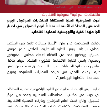
كادر مفوضية الانتخابات خلال عملية المحاكاة
#الانتخابات العراقية
#مفوضية الانتخابات
أجرت المفوضية العليا المستقلة للانتخابات العراقية، اليوم
الخميس، المحاكاة الثانية استعداداً ليوم الاقتراع، في اختبار
للجاهزية الفنية واللوجستية لعملية الانتخاب.
وقالت المفوضية في بيان: "أجرينا محاكاة ثانية في المكتب
الوطني بإشراف رئيس الإدارة الانتخابية، القاضي عامر موسى
الحسيني وبحضور عدد من القضاة أعضاء مجلس المفوضين
ومعاون رئيس الإدارة الانتخابية للشؤون الفنية، مهند فاضل
عباس ومدير دائرة العمليات، وليد خالد، والفريق سعد معن رئيس
خلية الإعلام الأمني في قيادة العمليات المشتركة وفريق
المساعدة الانتخابية اليونامي".
وتابع رئيس الإدارة الانتخابية عبر الدائرة الإلكترونية عملية المحاكاة
التي جرت في مكاتب المحافظات الانتخابية وعدد من مراكز
التسجيل، والتي تمت أمام المراقبين وشركاء العملية الانتخابية،
بحسب المفوضية و"قامت كوادر المفوضية بالتصويت في