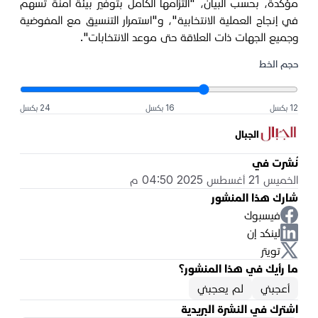
مؤكدة، بحسب البيان، "التزامها الكامل بتوفير بيئة آمنة تسهم
في إنجاح العملية الانتخابية"، و"استمرار التنسيق مع المفوضية
وجميع الجهات ذات العلاقة حتى موعد الانتخابات".
حجم الخط
12 بكسل
16 بكسل
24 بكسل
الجبال
نُشرت في
الخميس 21 أغسطس 2025 04:50 م
شارك هذا المنشور
فيسبوك
لينكد إن
تويتر
ما رأيك في هذا المنشور؟
أعجبني
لم يعجبني
اشترك في النشرة البريدية