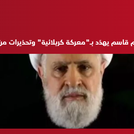
يم قاسم يهدّد بـ"معركة كربلائية" وتحذيرات 