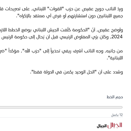
وردّ النائب جورج عقيص عن حزب "القوات" اللبناني، على تصريحات قاسم،
جميع اللبنانيين دون استشارتهم أو فرض أي معتقد بالإكراه".
2024، وكان برّي المفاوض الرئيسي قبل أن يُحال إلى حكومة الرئيس نجيب ميقاتي، التي وافقت عليه بكامل أعضائها، بما في ذلك وزراء حزب الله وأمل، وأن الورقة المطروحة اليوم تأتي استكمالًا لذلك القرار".
من جانبه، وجه النائب أشرف ريفي تحذيراً إلى "حزب الله"، مؤكداً "ضر
اللبنانية".
وشدد على أن "الحل الوحيد يكمن في الدولة فقط".
حجم الخط
12 بكسل
الجبال