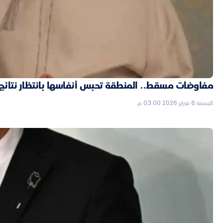
مفاوضات مسقط.. المنطقة تحبس أنفاسها بانتظار نتائج ال
الجمعة 6 فبراير 2026 03:00 م