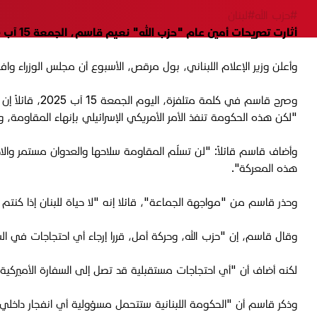
#حزب الله
#لبنان
أثارت تصريحات أمين عام "حزب الله" نعيم قاسم، الجمعة 15 آب 2025، بشأن تجريد حزبه من السلاح، جدلاً واسعاً في لبنان.
وأعلن وزير الإعلام اللبناني، بول مرقص، الأسبوع أن مجلس الوزراء وا
وصرح قاسم في 
"لكن هذه الحكومة تنفذ الأمر الأمريكي الإسرائيلي بإنهاء المقاومة، 
وأضاف قاسم قائلاً: "لن تسلّم المقاومة سلاحها والعدوان مستمر والا
هذه المعركة".
وحذر قاسم من "مواجهة الجماعة"، قائلا إنه "لا حياة للبنان إذا كنتم 
وقال قاسم، إن "حزب الله، وحركة أمل، قررا إرجاء أي احتجاجات في ا
لكنه أضاف أن "أي احتجاجات مستقبلية قد تصل إلى السفارة الأميركية
وذكر قاسم أن "الحكومة اللبنانية ستتحمل مسؤولية أي انفجار داخلي و