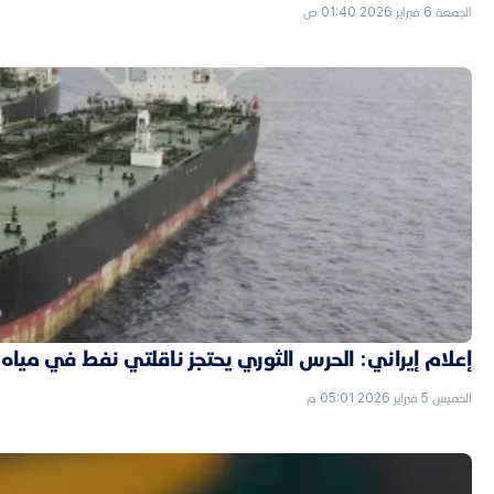
الجمعة 6 فبراير 2026 01:40 ص
إعلام إيراني: الحرس الثوري يحتجز ناقلتي نفط في مياه 
الخميس 5 فبراير 2026 05:01 م