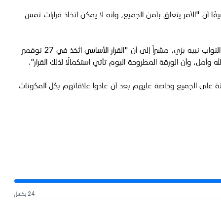
ا أن "الأمر يتعلق بأمن الجميع، وأنه لا يمكن اتخاذ قرارات تمس
وأوضح عقيص، أنّ "الحكومة كلّفت الجيش اللبناني بوضع الخطط اللازمة لتنفيذ قرار وقف إطلاق النار"، الذي سبق أن فاوض بشأنه رئيس مجلس النواب نبيه برّي، مشيراً إلى أن "القرار الأساسي اتُخذ في 27 نوفمبر
ارثة على الجميع وخاصة عليهم بعد أن عادوا علاقاتهم بكل المكونات
24 بكسل