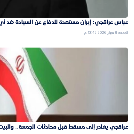
عباس عراقجي: إيران مستعدة للدفاع عن السيادة ضد أي
الجمعة 6 فبراير 2026 12:42 م
عراقجي يغادر إلى مسقط قبل محادثات الجمعة.. والبيت الأ