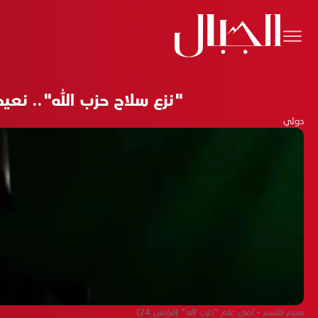
"نزع سلاح حزب الله".. نع
دولي
نعيم قاسم - أمين عام "حزب الله" (فرانس 24)