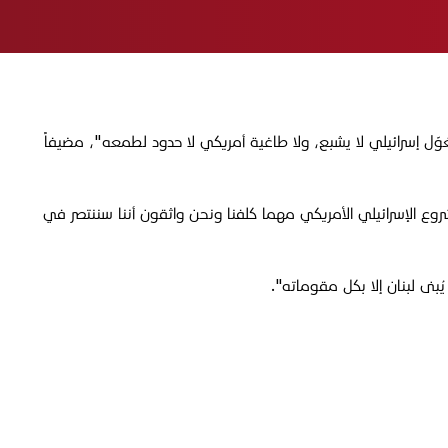
وليس تسليم البلد إلى متغوّل إسرائيلي لا يشبع، ولا طاغية أمريكي لا حدود لطمعه"، مضيفاً
روع الإسرائيلي الأمريكي مهما كلفنا ونحن واثقون أننا سننتصر في
بنى لبنان إلا بكل مقوماته".